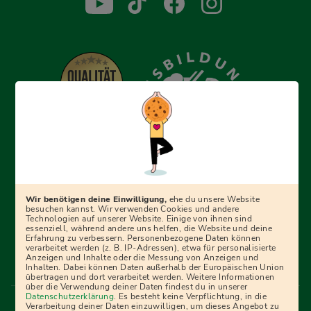
Erfolgreich bewerben mit Ausbildungspark: Wir
begleiten dich Schritt für Schritt bei deinem Start in den
Beruf oder ins Studium – mit smarten E-Learning-Tools,
Wir benötigen deine Einwilligung,
ehe du unsere Website
Ratgebern und Prüfungspaketen, interaktiven
besuchen kannst. Wir verwenden Cookies und andere
Technologien auf unserer Website. Einige von ihnen sind
Videokursen und vielem mehr. Für alle, die was werden
essenziell, während andere uns helfen, die Website und deine
Erfahrung zu verbessern. Personenbezogene Daten können
wollen!
verarbeitet werden (z. B. IP-Adressen), etwa für personalisierte
Anzeigen und Inhalte oder die Messung von Anzeigen und
Inhalten. Dabei können Daten außerhalb der Europäischen Union
übertragen und dort verarbeitet werden. Weitere Informationen
über die Verwendung deiner Daten findest du in unserer
Menü Fußleiste
Datenschutzerklärung
. Es besteht keine Verpflichtung, in die
Impressum
Bildquellen
Presse
Mediadaten
Verarbeitung deiner Daten einzuwilligen, um dieses Angebot zu