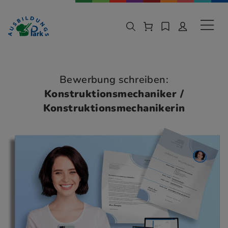
Zur Navigation springen
Zu den Hauptinhalten springen
Sekund
Bewerbung schreiben:
Konstruktionsmechaniker /
Konstruktionsmechanikerin