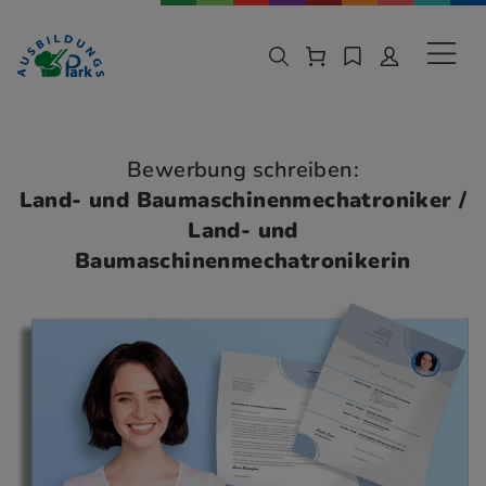
Zur Navigation springen
Zu den Hauptinhalten springen
Sekund
Bewerbung schreiben:
Land- und Baumaschinenmechatroniker /
Land- und
Baumaschinenmechatronikerin