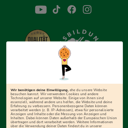
Erfolgreich bewerben mit Ausbildungspark: Wir
begleiten dich Schritt für Schritt bei deinem Start in den
Beruf oder ins Studium – mit smarten E-Learning-Tools,
Wir benötigen deine Einwilligung,
ehe du unsere Website
Ratgebern und Prüfungspaketen, interaktiven
besuchen kannst. Wir verwenden Cookies und andere
Technologien auf unserer Website. Einige von ihnen sind
Videokursen und vielem mehr. Für alle, die was werden
essenziell, während andere uns helfen, die Website und deine
Erfahrung zu verbessern. Personenbezogene Daten können
wollen!
verarbeitet werden (z. B. IP-Adressen), etwa für personalisierte
Anzeigen und Inhalte oder die Messung von Anzeigen und
Inhalten. Dabei können Daten außerhalb der Europäischen Union
übertragen und dort verarbeitet werden. Weitere Informationen
über die Verwendung deiner Daten findest du in unserer