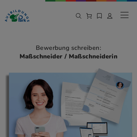
Zur Navigation springen
Zu den Hauptinhalten springen
Sekund
Bewerbung schreiben:
Maßschneider / Maßschneiderin