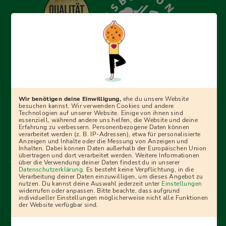
Erfolgreich bewerben mit Ausbildungspark: Wir
begleiten dich Schritt für Schritt bei deinem Start in den
Beruf oder ins Studium – mit smarten E-Learning-Tools,
Wir benötigen deine Einwilligung,
ehe du unsere Website
Ratgebern und Prüfungspaketen, interaktiven
besuchen kannst. Wir verwenden Cookies und andere
Technologien auf unserer Website. Einige von ihnen sind
Videokursen und vielem mehr. Für alle, die was werden
essenziell, während andere uns helfen, die Website und deine
Erfahrung zu verbessern. Personenbezogene Daten können
wollen!
verarbeitet werden (z. B. IP-Adressen), etwa für personalisierte
Anzeigen und Inhalte oder die Messung von Anzeigen und
Inhalten. Dabei können Daten außerhalb der Europäischen Union
übertragen und dort verarbeitet werden. Weitere Informationen
über die Verwendung deiner Daten findest du in unserer
Menü Fußleiste
Datenschutzerklärung
. Es besteht keine Verpflichtung, in die
Impressum
Bildquellen
Presse
Mediadaten
Verarbeitung deiner Daten einzuwilligen, um dieses Angebot zu
nutzen. Du kannst deine Auswahl jederzeit unter
Einstellungen
Partner
AGB
Datenschutz
Widerrufsbelehrung
widerrufen oder anpassen. Bitte beachte, dass aufgrund
individueller Einstellungen möglicherweise nicht alle Funktionen
Bestellung
Affiliate Partner
Cookies
der Website verfügbar sind.