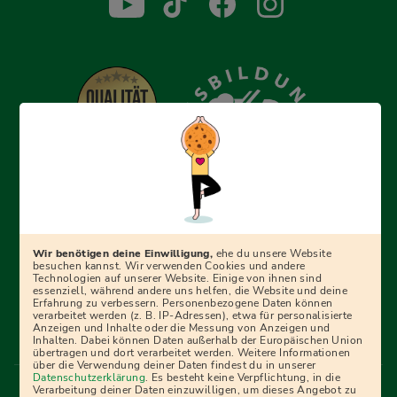
Erfolgreich bewerben mit Ausbildungspark: Wir
begleiten dich Schritt für Schritt bei deinem Start in den
Beruf oder ins Studium – mit smarten E-Learning-Tools,
Wir benötigen deine Einwilligung,
ehe du unsere Website
Ratgebern und Prüfungspaketen, interaktiven
besuchen kannst. Wir verwenden Cookies und andere
Technologien auf unserer Website. Einige von ihnen sind
Videokursen und vielem mehr. Für alle, die was werden
essenziell, während andere uns helfen, die Website und deine
Erfahrung zu verbessern. Personenbezogene Daten können
wollen!
verarbeitet werden (z. B. IP-Adressen), etwa für personalisierte
Anzeigen und Inhalte oder die Messung von Anzeigen und
Inhalten. Dabei können Daten außerhalb der Europäischen Union
übertragen und dort verarbeitet werden. Weitere Informationen
über die Verwendung deiner Daten findest du in unserer
Menü Fußleiste
Datenschutzerklärung
. Es besteht keine Verpflichtung, in die
Impressum
Bildquellen
Presse
Mediadaten
Verarbeitung deiner Daten einzuwilligen, um dieses Angebot zu