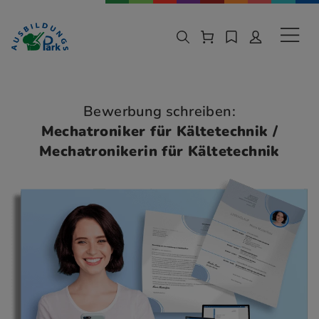
Zur Navigation springen
Zu den Hauptinhalten springen
Sekund
Bewerbung schreiben:
Mechatroniker für Kältetechnik /
Mechatronikerin für Kältetechnik