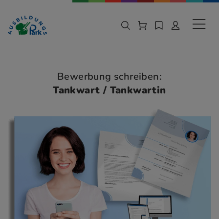
Zur Navigation springen
Zu den Hauptinhalten springen
Sekund
Bewerbung schreiben:
Tankwart / Tankwartin