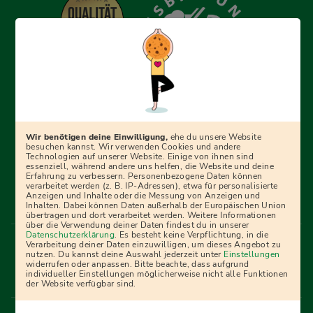
Erfolgreich bewerben mit Ausbildungspark: Wir
begleiten dich Schritt für Schritt bei deinem Start in den
Beruf oder ins Studium – mit smarten E-Learning-Tools,
Wir benötigen deine Einwilligung,
ehe du unsere Website
Ratgebern und Prüfungspaketen, interaktiven
besuchen kannst. Wir verwenden Cookies und andere
Technologien auf unserer Website. Einige von ihnen sind
Videokursen und vielem mehr. Für alle, die was werden
essenziell, während andere uns helfen, die Website und deine
Erfahrung zu verbessern. Personenbezogene Daten können
wollen!
verarbeitet werden (z. B. IP-Adressen), etwa für personalisierte
Anzeigen und Inhalte oder die Messung von Anzeigen und
Inhalten. Dabei können Daten außerhalb der Europäischen Union
übertragen und dort verarbeitet werden. Weitere Informationen
über die Verwendung deiner Daten findest du in unserer
Menü Fußleiste
Datenschutzerklärung
. Es besteht keine Verpflichtung, in die
Impressum
Bildquellen
Presse
Mediadaten
Verarbeitung deiner Daten einzuwilligen, um dieses Angebot zu
nutzen. Du kannst deine Auswahl jederzeit unter
Einstellungen
Partner
AGB
Datenschutz
Widerrufsbelehrung
widerrufen oder anpassen. Bitte beachte, dass aufgrund
individueller Einstellungen möglicherweise nicht alle Funktionen
Bestellung
Affiliate Partner
Cookies
der Website verfügbar sind.