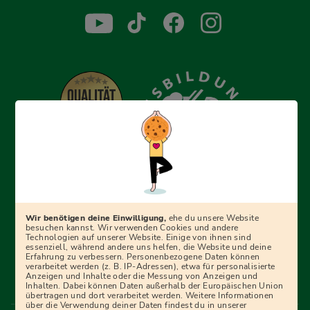
Erfolgreich bewerben mit Ausbildungspark: Wir
begleiten dich Schritt für Schritt bei deinem Start in den
Beruf oder ins Studium – mit smarten E-Learning-Tools,
Wir benötigen deine Einwilligung,
ehe du unsere Website
Ratgebern und Prüfungspaketen, interaktiven
besuchen kannst. Wir verwenden Cookies und andere
Technologien auf unserer Website. Einige von ihnen sind
Videokursen und vielem mehr. Für alle, die was werden
essenziell, während andere uns helfen, die Website und deine
Erfahrung zu verbessern. Personenbezogene Daten können
wollen!
verarbeitet werden (z. B. IP-Adressen), etwa für personalisierte
Anzeigen und Inhalte oder die Messung von Anzeigen und
Inhalten. Dabei können Daten außerhalb der Europäischen Union
übertragen und dort verarbeitet werden. Weitere Informationen
über die Verwendung deiner Daten findest du in unserer