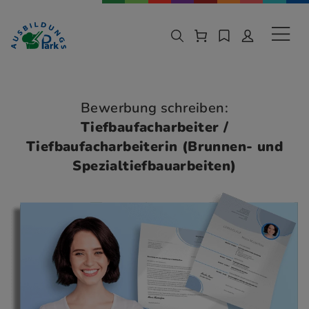
Zur Navigation springen
Zu den Hauptinhalten springen
Sekund
Bewerbung schreiben:
Tiefbaufacharbeiter /
Tiefbaufacharbeiterin (Brunnen- und
Spezialtiefbauarbeiten)