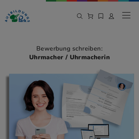
Zur Navigation springen
Zu den Hauptinhalten springen
Sekund
Bewerbung schreiben:
Uhrmacher / Uhrmacherin