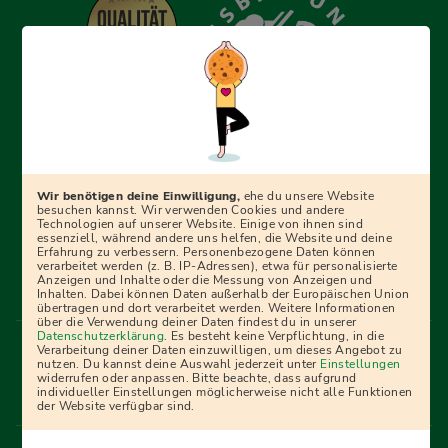
Erfolgreich bewerben mit Ausbildungspark: Wir
begleiten dich Schritt für Schritt bei deinem Start in den
Beruf oder ins Studium – mit smarten E-Learning-Tools,
Wir benötigen deine Einwilligung,
ehe du unsere Website
Ratgebern und Prüfungspaketen, interaktiven
besuchen kannst. Wir verwenden Cookies und andere
Technologien auf unserer Website. Einige von ihnen sind
Videokursen und vielem mehr. Für alle, die was werden
essenziell, während andere uns helfen, die Website und deine
Erfahrung zu verbessern. Personenbezogene Daten können
wollen!
verarbeitet werden (z. B. IP-Adressen), etwa für personalisierte
Anzeigen und Inhalte oder die Messung von Anzeigen und
Inhalten. Dabei können Daten außerhalb der Europäischen Union
übertragen und dort verarbeitet werden. Weitere Informationen
über die Verwendung deiner Daten findest du in unserer
Menü Fußleiste
Datenschutzerklärung
. Es besteht keine Verpflichtung, in die
Impressum
Bildquellen
Presse
Mediadaten
Verarbeitung deiner Daten einzuwilligen, um dieses Angebot zu
nutzen. Du kannst deine Auswahl jederzeit unter
Einstellungen
Partner
AGB
Datenschutz
Widerrufsbelehrung
widerrufen oder anpassen. Bitte beachte, dass aufgrund
individueller Einstellungen möglicherweise nicht alle Funktionen
Bestellung
Affiliate Partner
Cookies
der Website verfügbar sind.