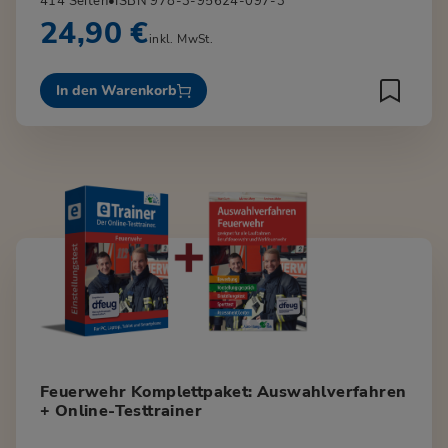
414 Seiten
•
ISBN 978-3-95624-097-3
24,90 €
inkl. MwSt.
In den Warenkorb
Feuerwehr Komplettpaket: Auswahlverfahren
+ Online-Testtrainer