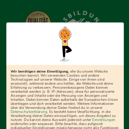
Erfolgreich bewerben mit Ausbildungspark: Wir
begleiten dich Schritt für Schritt bei deinem Start in den
Beruf oder ins Studium – mit smarten E-Learning-Tools,
Wir benötigen deine Einwilligung,
ehe du unsere Website
Ratgebern und Prüfungspaketen, interaktiven
besuchen kannst. Wir verwenden Cookies und andere
Technologien auf unserer Website. Einige von ihnen sind
Videokursen und vielem mehr. Für alle, die was werden
essenziell, während andere uns helfen, die Website und deine
Erfahrung zu verbessern. Personenbezogene Daten können
wollen!
verarbeitet werden (z. B. IP-Adressen), etwa für personalisierte
Anzeigen und Inhalte oder die Messung von Anzeigen und
Inhalten. Dabei können Daten außerhalb der Europäischen Union
übertragen und dort verarbeitet werden. Weitere Informationen
über die Verwendung deiner Daten findest du in unserer
Menü Fußleiste
Datenschutzerklärung
. Es besteht keine Verpflichtung, in die
Impressum
Bildquellen
Presse
Mediadaten
Verarbeitung deiner Daten einzuwilligen, um dieses Angebot zu
nutzen. Du kannst deine Auswahl jederzeit unter
Einstellungen
Partner
AGB
Datenschutz
Widerrufsbelehrung
widerrufen oder anpassen. Bitte beachte, dass aufgrund
individueller Einstellungen möglicherweise nicht alle Funktionen