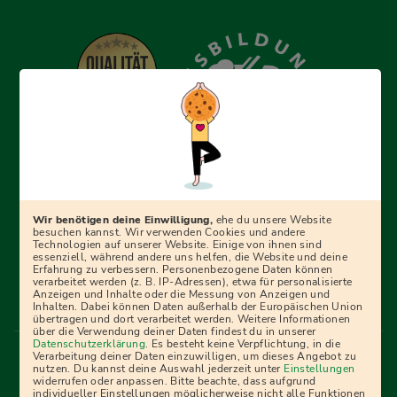
Erfolgreich bewerben mit Ausbildungspark: Wir
begleiten dich Schritt für Schritt bei deinem Start in den
Beruf oder ins Studium – mit smarten E-Learning-Tools,
Wir benötigen deine Einwilligung,
ehe du unsere Website
Ratgebern und Prüfungspaketen, interaktiven
besuchen kannst. Wir verwenden Cookies und andere
Technologien auf unserer Website. Einige von ihnen sind
Videokursen und vielem mehr. Für alle, die was werden
essenziell, während andere uns helfen, die Website und deine
Erfahrung zu verbessern. Personenbezogene Daten können
wollen!
verarbeitet werden (z. B. IP-Adressen), etwa für personalisierte
Anzeigen und Inhalte oder die Messung von Anzeigen und
Inhalten. Dabei können Daten außerhalb der Europäischen Union
übertragen und dort verarbeitet werden. Weitere Informationen
über die Verwendung deiner Daten findest du in unserer
Menü Fußleiste
Datenschutzerklärung
. Es besteht keine Verpflichtung, in die
Impressum
Bildquellen
Presse
Mediadaten
Verarbeitung deiner Daten einzuwilligen, um dieses Angebot zu
nutzen. Du kannst deine Auswahl jederzeit unter
Einstellungen
Partner
AGB
Datenschutz
Widerrufsbelehrung
widerrufen oder anpassen. Bitte beachte, dass aufgrund
individueller Einstellungen möglicherweise nicht alle Funktionen