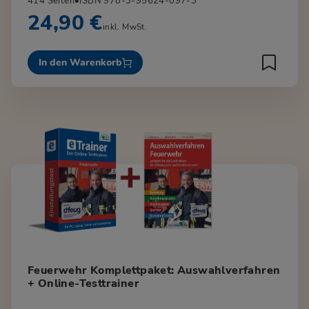
414 Seiten
•
ISBN 978-3-95624-097-3
24,90 €
inkl. MwSt.
In den Warenkorb
Feuerwehr Komplettpaket: Auswahlverfahren
+ Online-Testtrainer