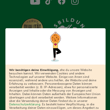
Erfolgreich bewerben mit Ausbildungspark: Wir
begleiten dich Schritt für Schritt bei deinem Start in den
Beruf oder ins Studium – mit smarten E-Learning-Tools,
Wir benötigen deine Einwilligung,
ehe du unsere Website
Ratgebern und Prüfungspaketen, interaktiven
besuchen kannst. Wir verwenden Cookies und andere
Technologien auf unserer Website. Einige von ihnen sind
Videokursen und vielem mehr. Für alle, die was werden
essenziell, während andere uns helfen, die Website und deine
Erfahrung zu verbessern. Personenbezogene Daten können
wollen!
verarbeitet werden (z. B. IP-Adressen), etwa für personalisierte
Anzeigen und Inhalte oder die Messung von Anzeigen und
Inhalten. Dabei können Daten außerhalb der Europäischen Union
übertragen und dort verarbeitet werden. Weitere Informationen
über die Verwendung deiner Daten findest du in unserer
Menü Fußleiste
Datenschutzerklärung
. Es besteht keine Verpflichtung, in die
Impressum
Bildquellen
Presse
Mediadaten
Verarbeitung deiner Daten einzuwilligen, um dieses Angebot zu