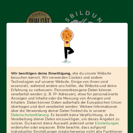
Erfolgreich bewerben mit Ausbildungspark: Wir
begleiten dich Schritt für Schritt bei deinem Start in den
Beruf oder ins Studium – mit smarten E-Learning-Tools,
Wir benötigen deine Einwilligung,
ehe du unsere Website
Ratgebern und Prüfungspaketen, interaktiven
besuchen kannst. Wir verwenden Cookies und andere
Technologien auf unserer Website. Einige von ihnen sind
Videokursen und vielem mehr. Für alle, die was werden
essenziell, während andere uns helfen, die Website und deine
Erfahrung zu verbessern. Personenbezogene Daten können
wollen!
verarbeitet werden (z. B. IP-Adressen), etwa für personalisierte
Anzeigen und Inhalte oder die Messung von Anzeigen und
Inhalten. Dabei können Daten außerhalb der Europäischen Union
übertragen und dort verarbeitet werden. Weitere Informationen
über die Verwendung deiner Daten findest du in unserer
Menü Fußleiste
Datenschutzerklärung
. Es besteht keine Verpflichtung, in die
Impressum
Bildquellen
Presse
Mediadaten
Verarbeitung deiner Daten einzuwilligen, um dieses Angebot zu
nutzen. Du kannst deine Auswahl jederzeit unter
Einstellungen
Partner
AGB
Datenschutz
Widerrufsbelehrung
widerrufen oder anpassen. Bitte beachte, dass aufgrund
individueller Einstellungen möglicherweise nicht alle Funktionen