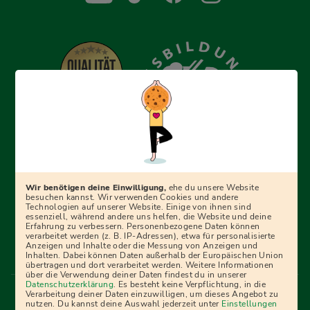
Erfolgreich bewerben mit Ausbildungspark: Wir
begleiten dich Schritt für Schritt bei deinem Start in den
Beruf oder ins Studium – mit smarten E-Learning-Tools,
Wir benötigen deine Einwilligung,
ehe du unsere Website
Ratgebern und Prüfungspaketen, interaktiven
besuchen kannst. Wir verwenden Cookies und andere
Technologien auf unserer Website. Einige von ihnen sind
Videokursen und vielem mehr. Für alle, die was werden
essenziell, während andere uns helfen, die Website und deine
Erfahrung zu verbessern. Personenbezogene Daten können
wollen!
verarbeitet werden (z. B. IP-Adressen), etwa für personalisierte
Anzeigen und Inhalte oder die Messung von Anzeigen und
Inhalten. Dabei können Daten außerhalb der Europäischen Union
übertragen und dort verarbeitet werden. Weitere Informationen
über die Verwendung deiner Daten findest du in unserer
Menü Fußleiste
Datenschutzerklärung
. Es besteht keine Verpflichtung, in die
Impressum
Bildquellen
Presse
Mediadaten
Verarbeitung deiner Daten einzuwilligen, um dieses Angebot zu
nutzen. Du kannst deine Auswahl jederzeit unter
Einstellungen