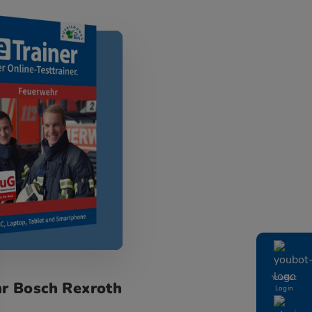
YouBot
r Bosch Rexroth
Login