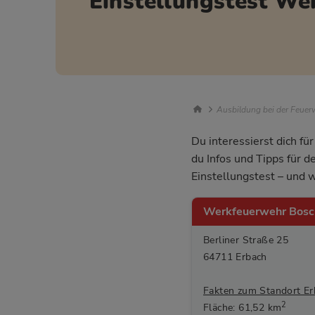
Einstellungstest W
Breadcrumb Nav
Ausbildung bei der Feuerw
Du interessierst dich f
du Infos und Tipps für 
Einstellungstest – und w
Werkfeuerwehr Bosc
Berliner Straße 25
64711 Erbach
Fakten zum Standort Er
2
Fläche: 61,52 km