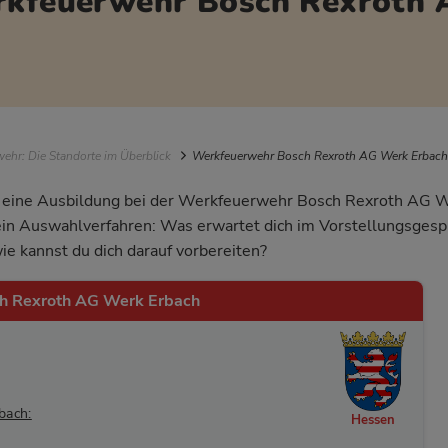
erkfeuerwehr Bosch Rexroth
igation
ehr: Die Standorte im Überblick
Werkfeuerwehr Bosch Rexroth AG Werk Erbach
ür eine Ausbildung bei der Werkfeuerwehr Bosch Rexroth AG W
dein Auswahlverfahren: Was erwartet dich im Vorstellungsgesp
ie kannst du dich darauf vorbereiten?
h Rexroth AG Werk Erbach
bach:
Hessen