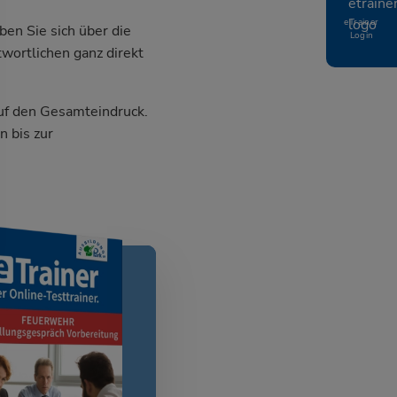
eTrainer
en Sie sich über die
Login
wortlichen ganz direkt
auf den Gesamteindruck.
 bis zur