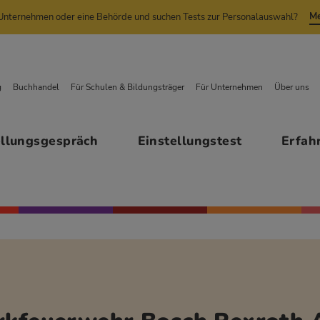
Me
n Unternehmen oder eine Behörde und suchen Tests zur Personalauswahl?
g
Buchhandel
Für Schulen & Bildungsträger
Für Unternehmen
Über uns
ellungsgespräch
Einstellungstest
Erfah