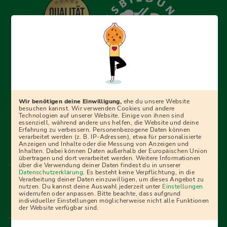
Erfolgreich bewerben mit Ausbildungspark: Wir
begleiten dich Schritt für Schritt bei deinem Start in den
Beruf oder ins Studium – mit smarten E-Learning-Tools,
Wir benötigen deine Einwilligung,
ehe du unsere Website
Ratgebern und Prüfungspaketen, interaktiven
besuchen kannst. Wir verwenden Cookies und andere
Technologien auf unserer Website. Einige von ihnen sind
Videokursen und vielem mehr. Für alle, die was werden
essenziell, während andere uns helfen, die Website und deine
Erfahrung zu verbessern. Personenbezogene Daten können
wollen!
verarbeitet werden (z. B. IP-Adressen), etwa für personalisierte
Anzeigen und Inhalte oder die Messung von Anzeigen und
Inhalten. Dabei können Daten außerhalb der Europäischen Union
übertragen und dort verarbeitet werden. Weitere Informationen
über die Verwendung deiner Daten findest du in unserer
Menü Fußleiste
Datenschutzerklärung
. Es besteht keine Verpflichtung, in die
Impressum
Bildquellen
Presse
Mediadaten
Verarbeitung deiner Daten einzuwilligen, um dieses Angebot zu
nutzen. Du kannst deine Auswahl jederzeit unter
Einstellungen
Partner
AGB
Datenschutz
Widerrufsbelehrung
widerrufen oder anpassen. Bitte beachte, dass aufgrund
individueller Einstellungen möglicherweise nicht alle Funktionen
Bestellung
Affiliate Partner
Cookies
der Website verfügbar sind.