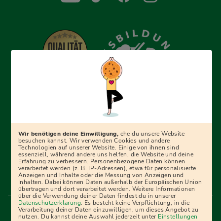
Erfolgreich bewerben mit Ausbildungspark: Wir
begleiten dich Schritt für Schritt bei deinem Start in den
Beruf oder ins Studium – mit smarten E-Learning-Tools,
Wir benötigen deine Einwilligung,
ehe du unsere Website
Ratgebern und Prüfungspaketen, interaktiven
besuchen kannst. Wir verwenden Cookies und andere
Technologien auf unserer Website. Einige von ihnen sind
Videokursen und vielem mehr. Für alle, die was werden
essenziell, während andere uns helfen, die Website und deine
Erfahrung zu verbessern. Personenbezogene Daten können
wollen!
verarbeitet werden (z. B. IP-Adressen), etwa für personalisierte
Anzeigen und Inhalte oder die Messung von Anzeigen und
Inhalten. Dabei können Daten außerhalb der Europäischen Union
übertragen und dort verarbeitet werden. Weitere Informationen
über die Verwendung deiner Daten findest du in unserer
Menü Fußleiste
Datenschutzerklärung
. Es besteht keine Verpflichtung, in die
Impressum
Bildquellen
Presse
Mediadaten
Verarbeitung deiner Daten einzuwilligen, um dieses Angebot zu
nutzen. Du kannst deine Auswahl jederzeit unter
Einstellungen