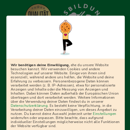
Erfolgreich bewerben mit Ausbildungspark: Wir
begleiten dich Schritt für Schritt bei deinem Start in den
Beruf oder ins Studium – mit smarten E-Learning-Tools,
Wir benötigen deine Einwilligung,
ehe du unsere Website
Ratgebern und Prüfungspaketen, interaktiven
besuchen kannst. Wir verwenden Cookies und andere
Technologien auf unserer Website. Einige von ihnen sind
Videokursen und vielem mehr. Für alle, die was werden
essenziell, während andere uns helfen, die Website und deine
Erfahrung zu verbessern. Personenbezogene Daten können
wollen!
verarbeitet werden (z. B. IP-Adressen), etwa für personalisierte
Anzeigen und Inhalte oder die Messung von Anzeigen und
Inhalten. Dabei können Daten außerhalb der Europäischen Union
übertragen und dort verarbeitet werden. Weitere Informationen
über die Verwendung deiner Daten findest du in unserer
Menü Fußleiste
Datenschutzerklärung
. Es besteht keine Verpflichtung, in die
Impressum
Bildquellen
Presse
Mediadaten
Verarbeitung deiner Daten einzuwilligen, um dieses Angebot zu
nutzen. Du kannst deine Auswahl jederzeit unter
Einstellungen
Partner
AGB
Datenschutz
Widerrufsbelehrung
widerrufen oder anpassen. Bitte beachte, dass aufgrund
individueller Einstellungen möglicherweise nicht alle Funktionen
Bestellung
Affiliate Partner
Cookies
der Website verfügbar sind.