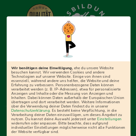
Erfolgreich bewerben mit Ausbildungspark: Wir
begleiten dich Schritt für Schritt bei deinem Start in den
Beruf oder ins Studium – mit smarten E-Learning-Tools,
Wir benötigen deine Einwilligung,
ehe du unsere Website
Ratgebern und Prüfungspaketen, interaktiven
besuchen kannst. Wir verwenden Cookies und andere
Technologien auf unserer Website. Einige von ihnen sind
Videokursen und vielem mehr. Für alle, die was werden
essenziell, während andere uns helfen, die Website und deine
Erfahrung zu verbessern. Personenbezogene Daten können
wollen!
verarbeitet werden (z. B. IP-Adressen), etwa für personalisierte
Anzeigen und Inhalte oder die Messung von Anzeigen und
Inhalten. Dabei können Daten außerhalb der Europäischen Union
übertragen und dort verarbeitet werden. Weitere Informationen
über die Verwendung deiner Daten findest du in unserer
Menü Fußleiste
Datenschutzerklärung
. Es besteht keine Verpflichtung, in die
Impressum
Bildquellen
Presse
Mediadaten
Verarbeitung deiner Daten einzuwilligen, um dieses Angebot zu
nutzen. Du kannst deine Auswahl jederzeit unter
Einstellungen
Partner
AGB
Datenschutz
Widerrufsbelehrung
widerrufen oder anpassen. Bitte beachte, dass aufgrund
individueller Einstellungen möglicherweise nicht alle Funktionen
Bestellung
Affiliate Partner
Cookies
der Website verfügbar sind.