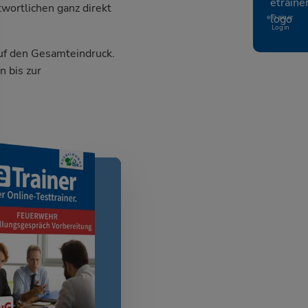
wortlichen ganz direkt
eTrainer
Login
auf den Gesamteindruck.
 bis zur