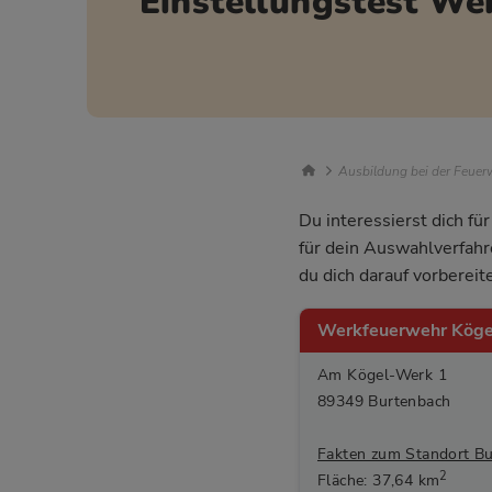
Einstellungstest We
Breadcrumb Nav
Ausbildung bei der Feuerw
Du interessierst dich fü
für dein Auswahlverfahr
du dich darauf vorbereit
Werkfeuerwehr Kögel
Am Kögel-Werk 1
89349 Burtenbach
Fakten zum Standort Bu
2
Fläche: 37,64 km