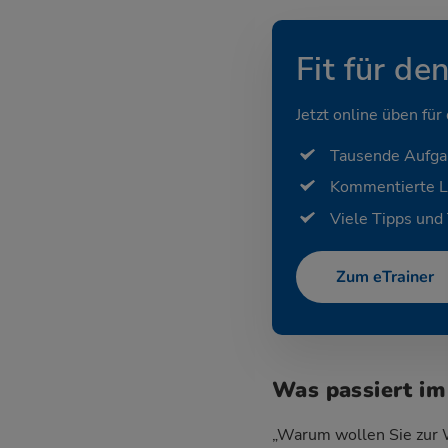
Fit für de
Jetzt online üben für
Tausende Aufg
Kommentierte 
Viele Tipps und 
Zum eTrainer
Was passiert im
„Warum wollen Sie zur W