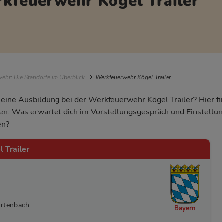
rkfeuerwehr Kögel Trailer
igation
ehr: Die Standorte im Überblick
Werkfeuerwehr Kögel Trailer
r eine Ausbildung bei der Werkfeuerwehr Kögel Trailer? Hier fi
en: Was erwartet dich im Vorstellungsgespräch und Einstellun
en?
 Trailer
rtenbach:
Bayern