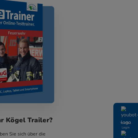
 Kögel Trailer?
YouBot
Login
en Sie sich über die