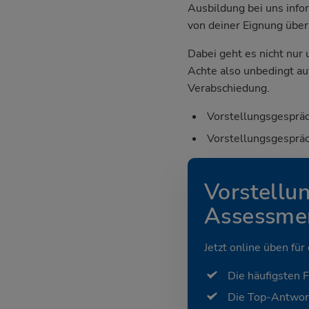
Ausbildung bei uns info
von deiner Eignung übe
Dabei geht es nicht nur
Achte also unbedingt au
Verabschiedung.
Vorstellungsgespräc
Vorstellungsgespräc
Vorstellu
Assessmen
Jetzt online üben für
Die häufigsten 
Die Top-Antwor