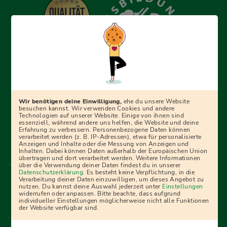
Erfolgreich bewerben mit Ausbildungspark: Wir
begleiten dich Schritt für Schritt bei deinem Start in den
Beruf oder ins Studium – mit smarten E-Learning-Tools,
Wir benötigen deine Einwilligung,
ehe du unsere Website
Ratgebern und Prüfungspaketen, interaktiven
besuchen kannst. Wir verwenden Cookies und andere
Technologien auf unserer Website. Einige von ihnen sind
Videokursen und vielem mehr. Für alle, die was werden
essenziell, während andere uns helfen, die Website und deine
Erfahrung zu verbessern. Personenbezogene Daten können
wollen!
verarbeitet werden (z. B. IP-Adressen), etwa für personalisierte
Anzeigen und Inhalte oder die Messung von Anzeigen und
Inhalten. Dabei können Daten außerhalb der Europäischen Union
übertragen und dort verarbeitet werden. Weitere Informationen
über die Verwendung deiner Daten findest du in unserer
Menü Fußleiste
Datenschutzerklärung
. Es besteht keine Verpflichtung, in die
Impressum
Bildquellen
Presse
Mediadaten
Verarbeitung deiner Daten einzuwilligen, um dieses Angebot zu
nutzen. Du kannst deine Auswahl jederzeit unter
Einstellungen
Partner
AGB
Datenschutz
Widerrufsbelehrung
widerrufen oder anpassen. Bitte beachte, dass aufgrund
individueller Einstellungen möglicherweise nicht alle Funktionen
Bestellung
Affiliate Partner
Cookies
der Website verfügbar sind.