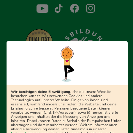
Erfolgreich bewerben mit Ausbildungspark: Wir
begleiten dich Schritt für Schritt bei deinem Start in den
Beruf oder ins Studium – mit smarten E-Learning-Tools,
Wir benötigen deine Einwilligung,
ehe du unsere Website
Ratgebern und Prüfungspaketen, interaktiven
besuchen kannst. Wir verwenden Cookies und andere
Technologien auf unserer Website. Einige von ihnen sind
Videokursen und vielem mehr. Für alle, die was werden
essenziell, während andere uns helfen, die Website und deine
Erfahrung zu verbessern. Personenbezogene Daten können
wollen!
verarbeitet werden (z. B. IP-Adressen), etwa für personalisierte
Anzeigen und Inhalte oder die Messung von Anzeigen und
Inhalten. Dabei können Daten außerhalb der Europäischen Union
übertragen und dort verarbeitet werden. Weitere Informationen
über die Verwendung deiner Daten findest du in unserer
Menü Fußleiste