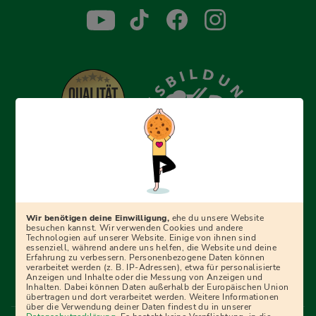
Erfolgreich bewerben mit Ausbildungspark: Wir
begleiten dich Schritt für Schritt bei deinem Start in den
Beruf oder ins Studium – mit smarten E-Learning-Tools,
Wir benötigen deine Einwilligung,
ehe du unsere Website
Ratgebern und Prüfungspaketen, interaktiven
besuchen kannst. Wir verwenden Cookies und andere
Technologien auf unserer Website. Einige von ihnen sind
Videokursen und vielem mehr. Für alle, die was werden
essenziell, während andere uns helfen, die Website und deine
Erfahrung zu verbessern. Personenbezogene Daten können
wollen!
verarbeitet werden (z. B. IP-Adressen), etwa für personalisierte
Anzeigen und Inhalte oder die Messung von Anzeigen und
Inhalten. Dabei können Daten außerhalb der Europäischen Union
übertragen und dort verarbeitet werden. Weitere Informationen
über die Verwendung deiner Daten findest du in unserer
Menü Fußleiste