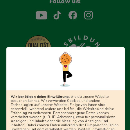
Follow us!
Erfolgreich bewerben mit Ausbildungspark: Wir
begleiten dich Schritt für Schritt bei deinem Start in den
Beruf oder ins Studium – mit smarten E-Learning-Tools,
Wir benötigen deine Einwilligung,
ehe du unsere Website
Ratgebern und Prüfungspaketen, interaktiven
besuchen kannst. Wir verwenden Cookies und andere
Technologien auf unserer Website. Einige von ihnen sind
Videokursen und vielem mehr. Für alle, die was werden
essenziell, während andere uns helfen, die Website und deine
Erfahrung zu verbessern. Personenbezogene Daten können
wollen!
verarbeitet werden (z. B. IP-Adressen), etwa für personalisierte
Anzeigen und Inhalte oder die Messung von Anzeigen und
Inhalten. Dabei können Daten außerhalb der Europäischen Union
übertragen und dort verarbeitet werden. Weitere Informationen