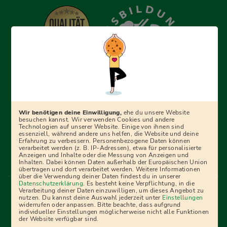
Erfolgreich bewerben mit Ausbildungspark: Wir
begleiten dich Schritt für Schritt bei deinem Start in den
Beruf oder ins Studium – mit smarten E-Learning-Tools,
Wir benötigen deine Einwilligung,
ehe du unsere Website
Ratgebern und Prüfungspaketen, interaktiven
besuchen kannst. Wir verwenden Cookies und andere
Technologien auf unserer Website. Einige von ihnen sind
Videokursen und vielem mehr. Für alle, die was werden
essenziell, während andere uns helfen, die Website und deine
Erfahrung zu verbessern. Personenbezogene Daten können
wollen!
verarbeitet werden (z. B. IP-Adressen), etwa für personalisierte
Anzeigen und Inhalte oder die Messung von Anzeigen und
Inhalten. Dabei können Daten außerhalb der Europäischen Union
übertragen und dort verarbeitet werden. Weitere Informationen
über die Verwendung deiner Daten findest du in unserer
Menü Fußleiste
Datenschutzerklärung
. Es besteht keine Verpflichtung, in die
Impressum
Bildquellen
Presse
Mediadaten
Verarbeitung deiner Daten einzuwilligen, um dieses Angebot zu
nutzen. Du kannst deine Auswahl jederzeit unter
Einstellungen
Partner
AGB
Datenschutz
Widerrufsbelehrung
widerrufen oder anpassen. Bitte beachte, dass aufgrund
individueller Einstellungen möglicherweise nicht alle Funktionen
Bestellung
Affiliate Partner
Cookies
der Website verfügbar sind.