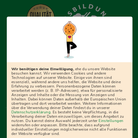
Erfolgreich bewerben mit Ausbildungspark: Wir
begleiten dich Schritt für Schritt bei deinem Start in den
Beruf oder ins Studium – mit smarten E-Learning-Tools,
Wir benötigen deine Einwilligung,
ehe du unsere Website
Ratgebern und Prüfungspaketen, interaktiven
besuchen kannst. Wir verwenden Cookies und andere
Technologien auf unserer Website. Einige von ihnen sind
Videokursen und vielem mehr. Für alle, die was werden
essenziell, während andere uns helfen, die Website und deine
Erfahrung zu verbessern. Personenbezogene Daten können
wollen!
verarbeitet werden (z. B. IP-Adressen), etwa für personalisierte
Anzeigen und Inhalte oder die Messung von Anzeigen und
Inhalten. Dabei können Daten außerhalb der Europäischen Union
übertragen und dort verarbeitet werden. Weitere Informationen
über die Verwendung deiner Daten findest du in unserer
Menü Fußleiste
Datenschutzerklärung
. Es besteht keine Verpflichtung, in die
Impressum
Bildquellen
Presse
Mediadaten
Verarbeitung deiner Daten einzuwilligen, um dieses Angebot zu
nutzen. Du kannst deine Auswahl jederzeit unter
Einstellungen
Partner
AGB
Datenschutz
Widerrufsbelehrung
widerrufen oder anpassen. Bitte beachte, dass aufgrund
individueller Einstellungen möglicherweise nicht alle Funktionen
Bestellung
Affiliate Partner
Cookies
der Website verfügbar sind.