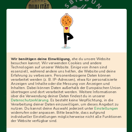
Erfolgreich bewerben mit Ausbildungspark: Wir
begleiten dich Schritt für Schritt bei deinem Start in den
Beruf oder ins Studium – mit smarten E-Learning-Tools,
Wir benötigen deine Einwilligung,
ehe du unsere Website
Ratgebern und Prüfungspaketen, interaktiven
besuchen kannst. Wir verwenden Cookies und andere
Technologien auf unserer Website. Einige von ihnen sind
Videokursen und vielem mehr. Für alle, die was werden
essenziell, während andere uns helfen, die Website und deine
Erfahrung zu verbessern. Personenbezogene Daten können
wollen!
verarbeitet werden (z. B. IP-Adressen), etwa für personalisierte
Anzeigen und Inhalte oder die Messung von Anzeigen und
Inhalten. Dabei können Daten außerhalb der Europäischen Union
übertragen und dort verarbeitet werden. Weitere Informationen
über die Verwendung deiner Daten findest du in unserer
Menü Fußleiste
Datenschutzerklärung
. Es besteht keine Verpflichtung, in die
Impressum
Bildquellen
Presse
Mediadaten
Verarbeitung deiner Daten einzuwilligen, um dieses Angebot zu
nutzen. Du kannst deine Auswahl jederzeit unter
Einstellungen
Partner
AGB
Datenschutz
Widerrufsbelehrung
widerrufen oder anpassen. Bitte beachte, dass aufgrund
individueller Einstellungen möglicherweise nicht alle Funktionen
Bestellung
Affiliate Partner
Cookies
der Website verfügbar sind.