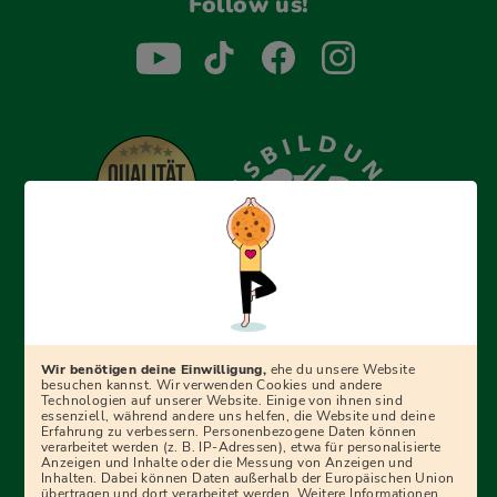
Follow us!
Erfolgreich bewerben mit Ausbildungspark: Wir
begleiten dich Schritt für Schritt bei deinem Start in den
Beruf oder ins Studium – mit smarten E-Learning-Tools,
Wir benötigen deine Einwilligung,
ehe du unsere Website
Ratgebern und Prüfungspaketen, interaktiven
besuchen kannst. Wir verwenden Cookies und andere
Technologien auf unserer Website. Einige von ihnen sind
Videokursen und vielem mehr. Für alle, die was werden
essenziell, während andere uns helfen, die Website und deine
Erfahrung zu verbessern. Personenbezogene Daten können
wollen!
verarbeitet werden (z. B. IP-Adressen), etwa für personalisierte
Anzeigen und Inhalte oder die Messung von Anzeigen und
Inhalten. Dabei können Daten außerhalb der Europäischen Union
übertragen und dort verarbeitet werden. Weitere Informationen