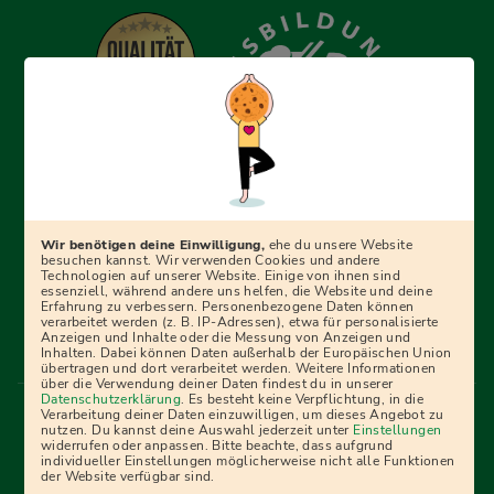
Erfolgreich bewerben mit Ausbildungspark: Wir
begleiten dich Schritt für Schritt bei deinem Start in den
Beruf oder ins Studium – mit smarten E-Learning-Tools,
Wir benötigen deine Einwilligung,
ehe du unsere Website
Ratgebern und Prüfungspaketen, interaktiven
besuchen kannst. Wir verwenden Cookies und andere
Technologien auf unserer Website. Einige von ihnen sind
Videokursen und vielem mehr. Für alle, die was werden
essenziell, während andere uns helfen, die Website und deine
Erfahrung zu verbessern. Personenbezogene Daten können
wollen!
verarbeitet werden (z. B. IP-Adressen), etwa für personalisierte
Anzeigen und Inhalte oder die Messung von Anzeigen und
Inhalten. Dabei können Daten außerhalb der Europäischen Union
übertragen und dort verarbeitet werden. Weitere Informationen
über die Verwendung deiner Daten findest du in unserer
Menü Fußleiste
Datenschutzerklärung
. Es besteht keine Verpflichtung, in die
Impressum
Bildquellen
Presse
Mediadaten
Verarbeitung deiner Daten einzuwilligen, um dieses Angebot zu
nutzen. Du kannst deine Auswahl jederzeit unter
Einstellungen
Partner
AGB
Datenschutz
Widerrufsbelehrung
widerrufen oder anpassen. Bitte beachte, dass aufgrund
individueller Einstellungen möglicherweise nicht alle Funktionen
Bestellung
Affiliate Partner
Cookies
der Website verfügbar sind.