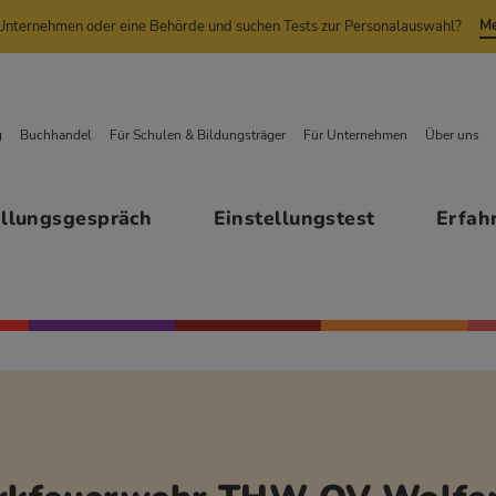
Me
n Unternehmen oder eine Behörde und suchen Tests zur Personalauswahl?
g
Buchhandel
Für Schulen & Bildungsträger
Für Unternehmen
Über uns
ellungsgespräch
Einstellungstest
Erfah