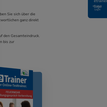
eTrainer
Login
en Sie sich über die
wortlichen ganz direkt
auf den Gesamteindruck.
 bis zur