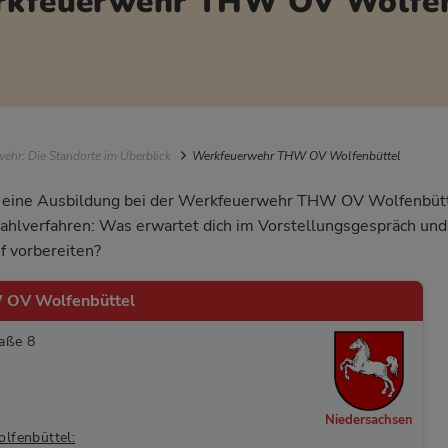
erkfeuerwehr THW OV Wolfen
igation
ehr: Die Standorte im Überblick
Werkfeuerwehr THW OV Wolfenbüttel
ür eine Ausbildung bei der Werkfeuerwehr THW OV Wolfenbütte
ahlverfahren: Was erwartet dich im Vorstellungsgespräch und 
f vorbereiten?
 OV Wolfenbüttel
raße 8
Niedersachsen
lfenbüttel: