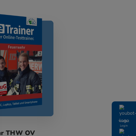
YouBot
Login
ehr THW OV