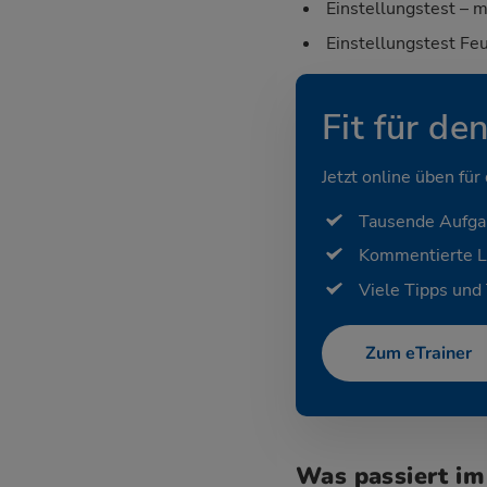
Einstellungstest – m
Einstellungstest Fe
Fit für de
Jetzt online üben für
Tausende Aufg
Kommentierte 
Viele Tipps und 
Zum eTrainer
Was passiert i