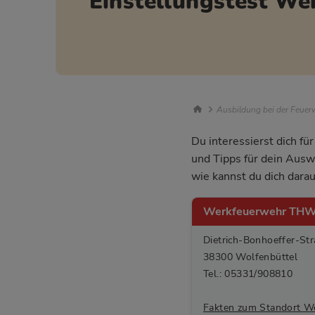
Einstellungstest W
Breadcrumb Nav
Ausbildung bei der Feuerw
Du interessierst dich f
und Tipps für dein Ausw
wie kannst du dich darau
Werkfeuerwehr THW
Dietrich-Bonhoeffer-St
38300 Wolfenbüttel
Tel.: 05331/908810
Fakten zum Standort Wo