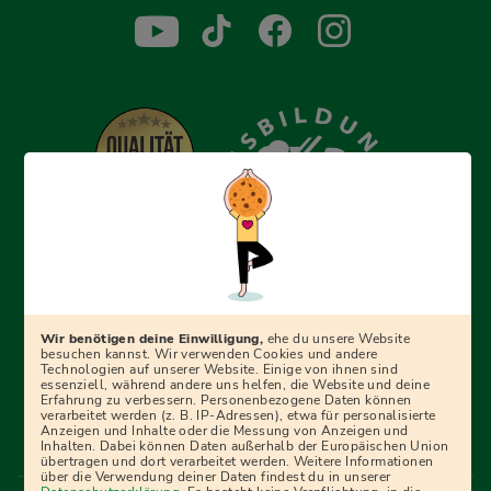
Erfolgreich bewerben mit Ausbildungspark: Wir
begleiten dich Schritt für Schritt bei deinem Start in den
Beruf oder ins Studium – mit smarten E-Learning-Tools,
Wir benötigen deine Einwilligung,
ehe du unsere Website
Ratgebern und Prüfungspaketen, interaktiven
besuchen kannst. Wir verwenden Cookies und andere
Technologien auf unserer Website. Einige von ihnen sind
Videokursen und vielem mehr. Für alle, die was werden
essenziell, während andere uns helfen, die Website und deine
Erfahrung zu verbessern. Personenbezogene Daten können
wollen!
verarbeitet werden (z. B. IP-Adressen), etwa für personalisierte
Anzeigen und Inhalte oder die Messung von Anzeigen und
Inhalten. Dabei können Daten außerhalb der Europäischen Union
übertragen und dort verarbeitet werden. Weitere Informationen
über die Verwendung deiner Daten findest du in unserer
Menü Fußleiste