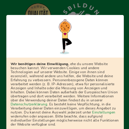
Erfolgreich bewerben mit Ausbildungspark: Wir
begleiten dich Schritt für Schritt bei deinem Start in den
Beruf oder ins Studium – mit smarten E-Learning-Tools,
Wir benötigen deine Einwilligung,
ehe du unsere Website
Ratgebern und Prüfungspaketen, interaktiven
besuchen kannst. Wir verwenden Cookies und andere
Technologien auf unserer Website. Einige von ihnen sind
Videokursen und vielem mehr. Für alle, die was werden
essenziell, während andere uns helfen, die Website und deine
Erfahrung zu verbessern. Personenbezogene Daten können
wollen!
verarbeitet werden (z. B. IP-Adressen), etwa für personalisierte
Anzeigen und Inhalte oder die Messung von Anzeigen und
Inhalten. Dabei können Daten außerhalb der Europäischen Union
übertragen und dort verarbeitet werden. Weitere Informationen
über die Verwendung deiner Daten findest du in unserer
Menü Fußleiste
Datenschutzerklärung
. Es besteht keine Verpflichtung, in die
Impressum
Bildquellen
Presse
Mediadaten
Verarbeitung deiner Daten einzuwilligen, um dieses Angebot zu
nutzen. Du kannst deine Auswahl jederzeit unter
Einstellungen
Partner
AGB
Datenschutz
Widerrufsbelehrung
widerrufen oder anpassen. Bitte beachte, dass aufgrund
individueller Einstellungen möglicherweise nicht alle Funktionen
Bestellung
Affiliate Partner
Cookies
der Website verfügbar sind.