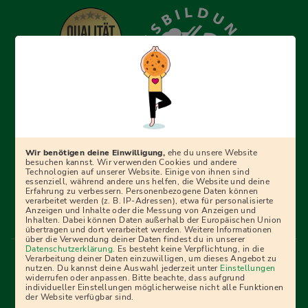
Erfolgreich bewerben mit Ausbildungspark: Wir
begleiten dich Schritt für Schritt bei deinem Start in den
Beruf oder ins Studium – mit smarten E-Learning-Tools,
Wir benötigen deine Einwilligung,
ehe du unsere Website
Ratgebern und Prüfungspaketen, interaktiven
besuchen kannst. Wir verwenden Cookies und andere
Technologien auf unserer Website. Einige von ihnen sind
Videokursen und vielem mehr. Für alle, die was werden
essenziell, während andere uns helfen, die Website und deine
Erfahrung zu verbessern. Personenbezogene Daten können
wollen!
verarbeitet werden (z. B. IP-Adressen), etwa für personalisierte
Anzeigen und Inhalte oder die Messung von Anzeigen und
Inhalten. Dabei können Daten außerhalb der Europäischen Union
übertragen und dort verarbeitet werden. Weitere Informationen
über die Verwendung deiner Daten findest du in unserer
Menü Fußleiste
Datenschutzerklärung
. Es besteht keine Verpflichtung, in die
Impressum
Bildquellen
Presse
Mediadaten
Verarbeitung deiner Daten einzuwilligen, um dieses Angebot zu
nutzen. Du kannst deine Auswahl jederzeit unter
Einstellungen
Partner
AGB
Datenschutz
Widerrufsbelehrung
widerrufen oder anpassen. Bitte beachte, dass aufgrund
individueller Einstellungen möglicherweise nicht alle Funktionen
Bestellung
Affiliate Partner
Cookies
der Website verfügbar sind.