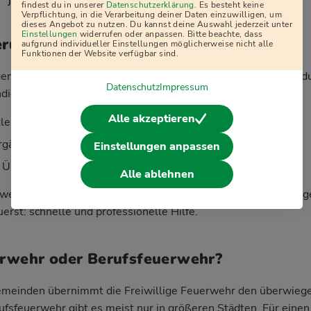
j
findest du in unserer
Datenschutzerklärung
. Es besteht keine
Verpflichtung, in die Verarbeitung deiner Daten einzuwilligen, um
dieses Angebot zu nutzen. Du kannst deine Auswahl jederzeit unter
Einstellungen
widerrufen oder anpassen. Bitte beachte, dass
erung und Ausrüstung
aufgrund individueller Einstellungen möglicherweise nicht alle
Funktionen der Website verfügbar sind.
ligen Feuerwehr zu sein, kostet dich kein Geld – im Gegenteil
Datenschutz
Impressum
dierte Ausbildung:
Alle akzeptieren
kleidung werden komplett gestellt
gänge sind für dich kostenlos
Einstellungen anpassen
 Übungen und Einsätze gesetzlich unfallversichert
Alle ablehnen
werden in vielen Fällen über die Kommune oder Versicherung
erst: schnelle und professionelle Hilfe.
erwehr oder Berufsfeuerwehr?
Gemeinden übernimmt die Freiwillige Feuerwehr den überwiege
ufsfeuerwehr gibt es meist nur in größeren Städten. Für eine