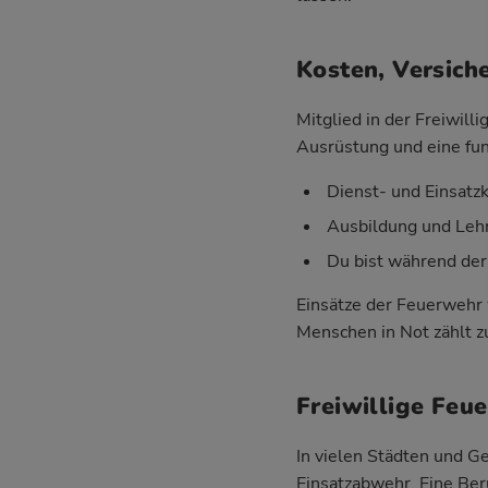
Kosten, Versich
Mitglied in der Freiwil
Ausrüstung und eine fun
Dienst- und Einsatz
Ausbildung und Lehr
Du bist während der
Einsätze der Feuerwehr 
Menschen in Not zählt zu
Freiwillige Feu
In vielen Städten und 
Einsatzabwehr. Eine Ber