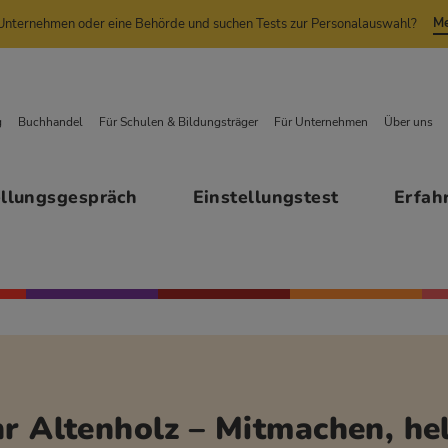
Me
n Unternehmen oder eine Behörde und suchen Tests zur Personalauswahl?
g
Buchhandel
Für Schulen & Bildungsträger
Für Unternehmen
Über uns
ellungsgespräch
Einstellungstest
Erfah
r Altenholz – Mitmachen, hel