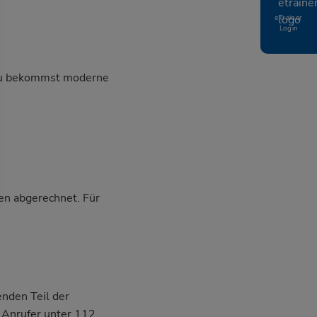
eTrainer
Login
, du bekommst moderne
en abgerechnet. Für
nden Teil der
n Anrufer unter 112