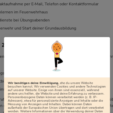
aktaufnahme per E‑Mail, Telefon oder Kontaktformular
nlernen im Feuerwehrhaus
ienste bei Übungsabenden
erwehr und Start deiner Grundausbildung
r Zeitaufwand?
en lautet: „Wie viel Zeit kostet mich die Freiwillige Feuerweh
sdiensten (meist 2–4 Mal im Monat, abends)
tbildungen, teils an Wochenenden
Wir benötigen deine Einwilligung,
ehe du unsere Website
besuchen kannst. Wir verwenden Cookies und andere Technologien
sätzen, die sich über das Jahr verteilen
auf unserer Website. Einige von ihnen sind essenziell, während
andere uns helfen, die Website und deine Erfahrung zu verbessern.
Personenbezogene Daten können verarbeitet werden (z. B. IP-
rufstätig, in Ausbildung oder haben Familie. Dienstpläne, flexi
Adressen), etwa für personalisierte Anzeigen und Inhalte oder die
Messung von Anzeigen und Inhalten. Dabei können Daten
 dafür, dass sich Feuerwehr, Beruf und Privatleben in aller R
außerhalb der Europäischen Union übertragen und dort verarbeitet
werden. Weitere Informationen über die Verwendung deiner Daten