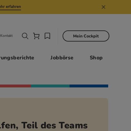
hr erfahren
Mein Cockpit
Kontakt
Sekund
rungsberichte
Jobbörse
Shop
fen, Teil des Teams