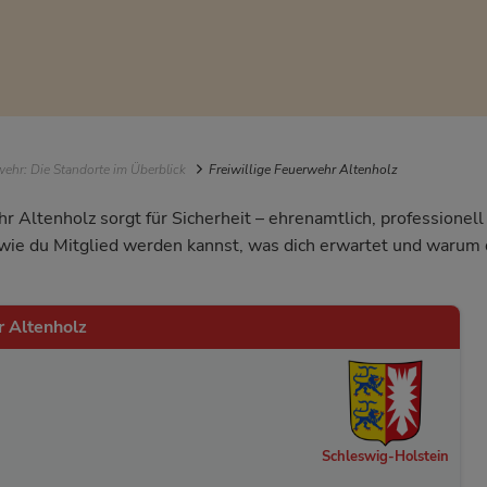
igation
ehr: Die Standorte im Überblick
Freiwillige Feuerwehr Altenholz
r Altenholz sorgt für Sicherheit – ehrenamtlich, professionel
, wie du Mitglied werden kannst, was dich erwartet und waru
r Altenholz
Schleswig-Holstein