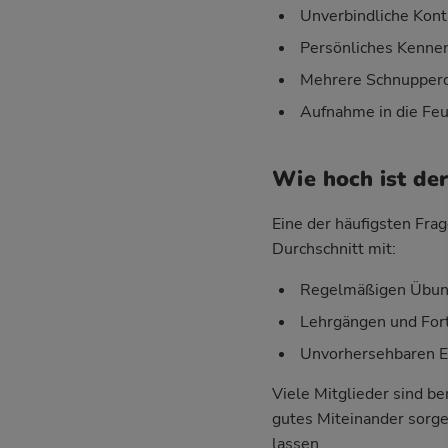
Unverbindliche Kont
Persönliches Kenne
Mehrere Schnupperd
Aufnahme in die Feu
Wie hoch ist de
Eine der häufigsten Frag
Durchschnitt mit:
Regelmäßigen Übung
Lehrgängen und For
Unvorhersehbaren Ein
Viele Mitglieder sind be
gutes Miteinander sorgen
lassen.