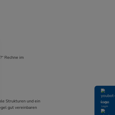
r?“ Rechne im
ble Strukturen und ein
YouBot
Login
egel gut vereinbaren