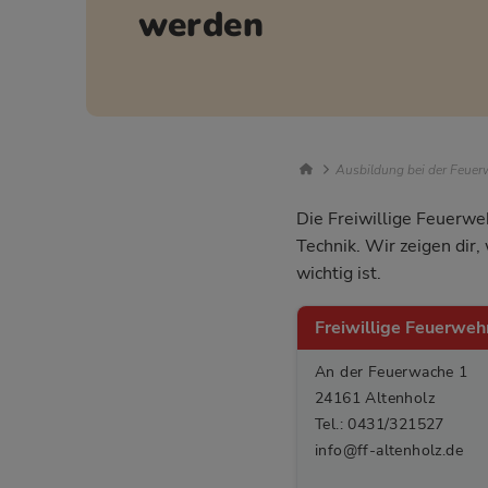
werden
Breadcrumb Nav
Ausbildung bei der Feuerw
Die Freiwillige Feuerweh
Technik. Wir zeigen dir
wichtig ist.
Freiwillige Feuerweh
An der Feuerwache 1
24161 Altenholz
Tel.: 0431/321527
info@ff-altenholz.de