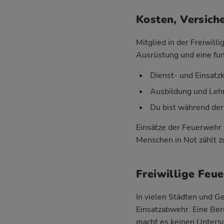
Kosten, Versich
Mitglied in der Freiwil
Ausrüstung und eine fun
Dienst- und Einsatz
Ausbildung und Lehr
Du bist während der
Einsätze der Feuerwehr 
Menschen in Not zählt zu
Freiwillige Feu
In vielen Städten und 
Einsatzabwehr. Eine Ber
macht es keinen Untersc