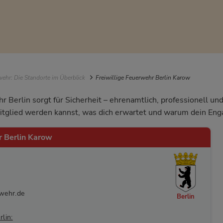
igation
ehr: Die Standorte im Überblick
Freiwillige Feuerwehr Berlin Karow
r Berlin sorgt für Sicherheit – ehrenamtlich, professionell u
Mitglied werden kannst, was dich erwartet und warum dein Eng
r Berlin Karow
wehr.de
Berlin
lin: