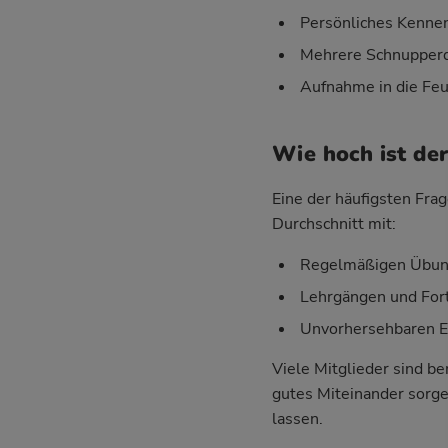
Persönliches Kenne
Mehrere Schnupperd
Aufnahme in die Feu
Wie hoch ist de
Eine der häufigsten Frag
Durchschnitt mit:
Regelmäßigen Übung
Lehrgängen und For
Unvorhersehbaren Ein
Viele Mitglieder sind be
gutes Miteinander sorgen
lassen.