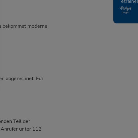
eTrainer
Login
, du bekommst moderne
en abgerechnet. Für
nden Teil der
n Anrufer unter 112