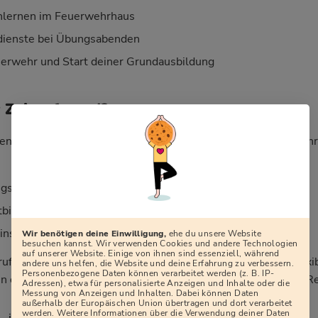
nlernen im Feuerwehrhaus
ienste bei Übungsabenden
erwehr und Start deiner Grundausbildung
r Zeitaufwand?
en lautet: „Wie viel Zeit kostet mich die Freiwillige Feuerweh
sdiensten (meist 2–4 Mal im Monat, abends)
tbildungen, teils an Wochenenden
sätzen, die sich über das Jahr verteilen
Wir benötigen deine Einwilligung,
ehe du unsere Website
besuchen kannst. Wir verwenden Cookies und andere Technologien
auf unserer Website. Einige von ihnen sind essenziell, während
rufstätig, in Ausbildung oder haben Familie. Dienstpläne, flexi
andere uns helfen, die Website und deine Erfahrung zu verbessern.
Personenbezogene Daten können verarbeitet werden (z. B. IP-
 dafür, dass sich Feuerwehr, Beruf und Privatleben in aller R
Adressen), etwa für personalisierte Anzeigen und Inhalte oder die
Messung von Anzeigen und Inhalten. Dabei können Daten
außerhalb der Europäischen Union übertragen und dort verarbeitet
werden. Weitere Informationen über die Verwendung deiner Daten