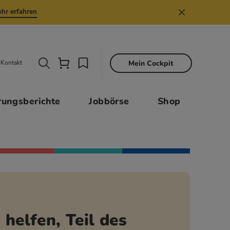
hr erfahren
Mein Cockpit
Kontakt
Sekund
rungsberichte
Jobbörse
Shop
helfen, Teil des