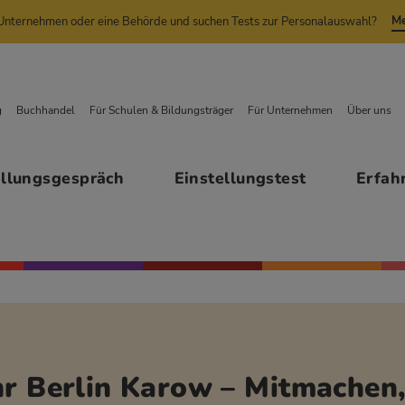
Me
n Unternehmen oder eine Behörde und suchen Tests zur Personalauswahl?
g
Buchhandel
Für Schulen & Bildungsträger
Für Unternehmen
Über uns
ellungsgespräch
Einstellungstest
Erfah
r Berlin Karow – Mitmachen, 