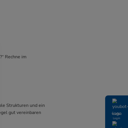
r?“ Rechne im
ble Strukturen und ein
egel gut vereinbaren
YouBot
Login