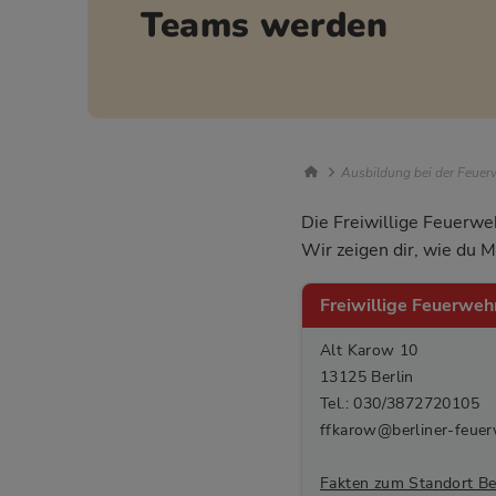
Teams werden
Breadcrumb Nav
Ausbildung bei der Feuerw
Die Freiwillige Feuerweh
Wir zeigen dir, wie du 
Freiwillige Feuerweh
Alt Karow 10
13125 Berlin
Tel.: 030/3872720105
ffkarow@berliner-feuer
Fakten zum Standort Ber