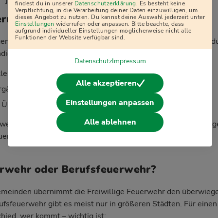
j
findest du in unserer
Datenschutzerklärung
. Es besteht keine
Verpflichtung, in die Verarbeitung deiner Daten einzuwilligen, um
erung und Ausrüstung
dieses Angebot zu nutzen. Du kannst deine Auswahl jederzeit unter
Einstellungen
widerrufen oder anpassen. Bitte beachte, dass
aufgrund individueller Einstellungen möglicherweise nicht alle
Funktionen der Website verfügbar sind.
ligen Feuerwehr zu sein, kostet dich kein Geld – im Gegenteil
dierte Ausbildung:
Datenschutz
Impressum
kleidung werden komplett gestellt
Alle akzeptieren
gänge sind für dich kostenlos
Einstellungen anpassen
 Übungen und Einsätze gesetzlich unfallversichert
Alle ablehnen
werden in vielen Fällen über die Kommune oder Versicherung
erst: schnelle und professionelle Hilfe.
erwehr oder Berufsfeuerwehr?
Gemeinden übernimmt die Freiwillige Feuerwehr den überwiege
ufsfeuerwehr gibt es meist nur in größeren Städten. Für eine
hied, wer kommt – wichtig ist: