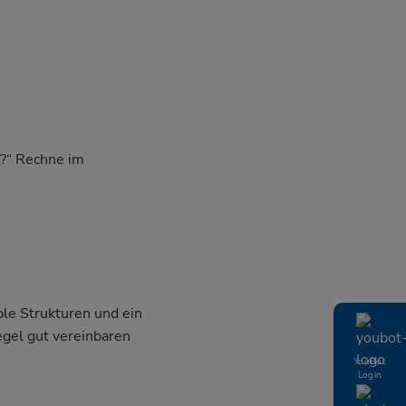
r?“ Rechne im
ble Strukturen und ein
egel gut vereinbaren
YouBot
Login