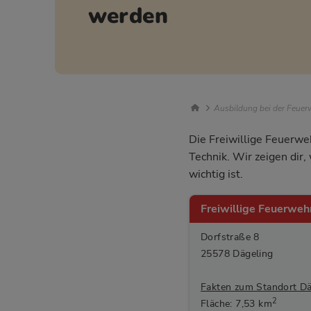
werden
Breadcrumb Nav
Ausbildung bei der Feuerw
Die Freiwillige Feuerwe
Technik. Wir zeigen dir
wichtig ist.
Freiwillige Feuerweh
Dorfstraße 8
25578 Dägeling
Fakten zum Standort Dä
2
Fläche: 7,53 km