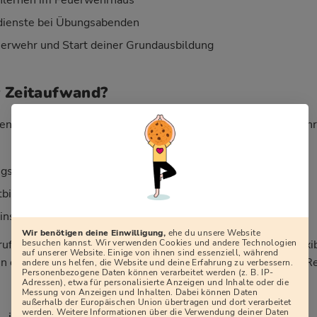
ienste bei Übungsabenden
erwehr und Start deiner Grundausbildung
r Zeitaufwand?
en lautet: „Wie viel Zeit kostet mich die Freiwillige Feuerweh
sdiensten (meist 2–4 Mal im Monat, abends)
tbildungen, teils an Wochenenden
sätzen, die sich über das Jahr verteilen
Wir benötigen deine Einwilligung,
ehe du unsere Website
besuchen kannst. Wir verwenden Cookies und andere Technologien
rufstätig, in Ausbildung oder haben Familie. Dienstpläne, flexi
auf unserer Website. Einige von ihnen sind essenziell, während
 dafür, dass sich Feuerwehr, Beruf und Privatleben in aller R
andere uns helfen, die Website und deine Erfahrung zu verbessern.
Personenbezogene Daten können verarbeitet werden (z. B. IP-
Adressen), etwa für personalisierte Anzeigen und Inhalte oder die
Messung von Anzeigen und Inhalten. Dabei können Daten
außerhalb der Europäischen Union übertragen und dort verarbeitet
werden. Weitere Informationen über die Verwendung deiner Daten