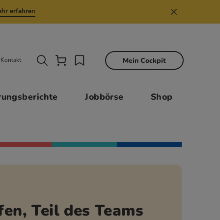
hr erfahren
Mein Cockpit
Kontakt
Sekund
rungsberichte
Jobbörse
Shop
fen, Teil des Teams