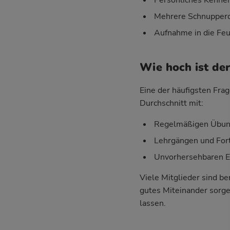
Mehrere Schnupperd
Aufnahme in die Feu
Wie hoch ist de
Eine der häufigsten Frag
Durchschnitt mit:
Regelmäßigen Übung
Lehrgängen und For
Unvorhersehbaren Ein
Viele Mitglieder sind be
gutes Miteinander sorgen
lassen.