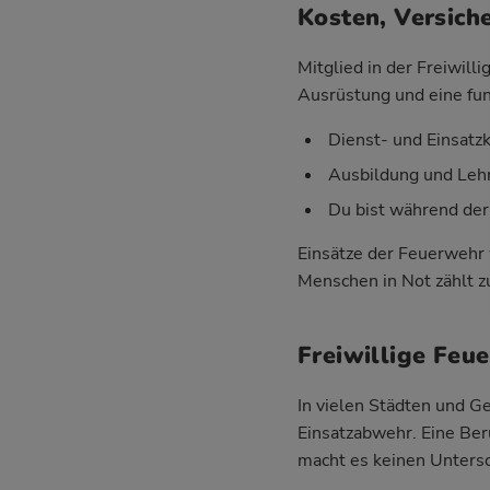
Kosten, Versich
Mitglied in der Freiwil
Ausrüstung und eine fun
Dienst- und Einsatz
Ausbildung und Lehr
Du bist während der
Einsätze der Feuerwehr 
Menschen in Not zählt zu
Freiwillige Feu
In vielen Städten und 
Einsatzabwehr. Eine Ber
macht es keinen Untersc