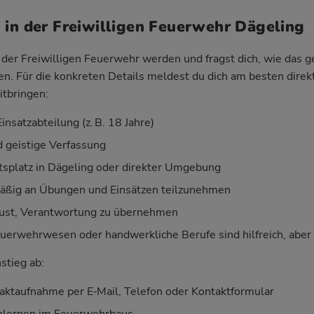
 in der Freiwilligen Feuerwehr Dägeling
der Freiwilligen Feuerwehr werden und fragst dich, wie das geh
ken. Für die konkreten Details meldest du dich am besten direk
itbringen:
insatzabteilung (z. B. 18 Jahre)
d geistige Verfassung
splatz in Dägeling oder direkter Umgebung
mäßig an Übungen und Einsätzen teilzunehmen
Lust, Verantwortung zu übernehmen
uerwehrwesen oder handwerkliche Berufe sind hilfreich, aber k
nstieg ab:
aktaufnahme per E‑Mail, Telefon oder Kontaktformular
nlernen im Feuerwehrhaus