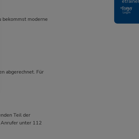
eTrainer
Login
, du bekommst moderne
en abgerechnet. Für
nden Teil der
n Anrufer unter 112