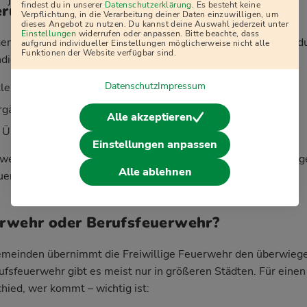
j
findest du in unserer
Datenschutzerklärung
. Es besteht keine
erung und Ausrüstung
Verpflichtung, in die Verarbeitung deiner Daten einzuwilligen, um
dieses Angebot zu nutzen. Du kannst deine Auswahl jederzeit unter
Einstellungen
widerrufen oder anpassen. Bitte beachte, dass
ligen Feuerwehr zu sein, kostet dich kein Geld – im Gegenteil
aufgrund individueller Einstellungen möglicherweise nicht alle
Funktionen der Website verfügbar sind.
dierte Ausbildung:
Datenschutz
Impressum
kleidung werden komplett gestellt
gänge sind für dich kostenlos
Alle akzeptieren
 Übungen und Einsätze gesetzlich unfallversichert
Einstellungen anpassen
werden in vielen Fällen über die Kommune oder Versicherung
Alle ablehnen
erst: schnelle und professionelle Hilfe.
erwehr oder Berufsfeuerwehr?
Gemeinden übernimmt die Freiwillige Feuerwehr den überwiege
ufsfeuerwehr gibt es meist nur in größeren Städten. Für eine
hied, wer kommt – wichtig ist: