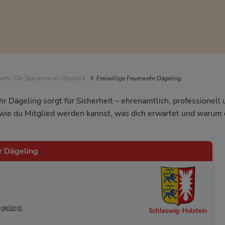
igation
ehr: Die Standorte im Überblick
Freiwillige Feuerwehr Dägeling
hr Dägeling sorgt für Sicherheit – ehrenamtlich, professionel
, wie du Mitglied werden kannst, was dich erwartet und waru
r Dägeling
geling:
Schleswig-Holstein