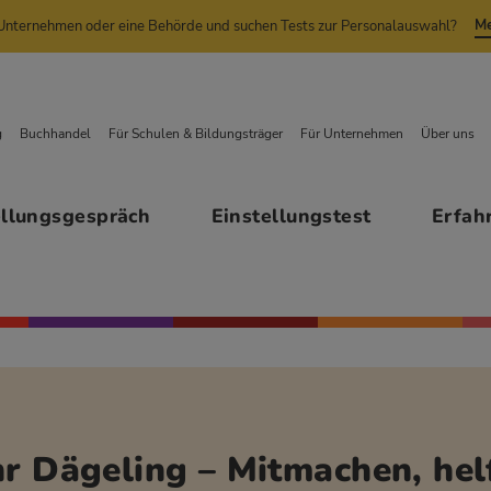
Me
n Unternehmen oder eine Behörde und suchen Tests zur Personalauswahl?
g
Buchhandel
Für Schulen & Bildungsträger
Für Unternehmen
Über uns
ellungsgespräch
Einstellungstest
Erfah
hr Dägeling – Mitmachen, hel