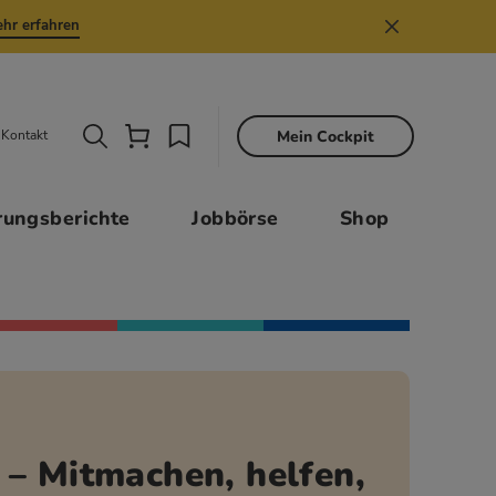
hr erfahren
Mein Cockpit
Kontakt
Sekund
rungsberichte
Jobbörse
Shop
– Mitmachen, helfen,