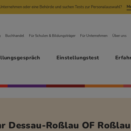
Me
n Unternehmen oder eine Behörde und suchen Tests zur Personalauswahl?
g
Buchhandel
Für Schulen & Bildungsträger
Für Unternehmen
Über uns
ellungsgespräch
Einstellungstest
Erfah
hr Dessau-Roßlau OF Roßlau 