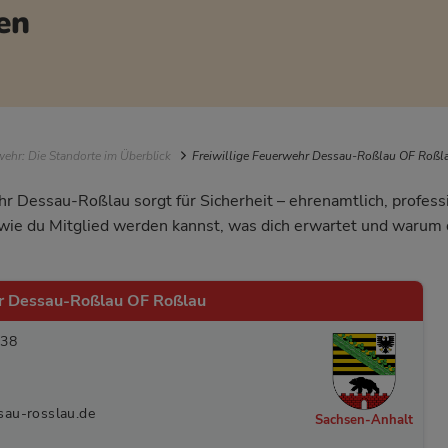
en
igation
ehr: Die Standorte im Überblick
Freiwillige Feuerwehr Dessau-Roßlau OF Roßl
hr Dessau-Roßlau sorgt für Sicherheit – ehrenamtlich, profes
, wie du Mitglied werden kannst, was dich erwartet und waru
hr Dessau-Roßlau OF Roßlau
 38
sau-rosslau.de
Sachsen-Anhalt