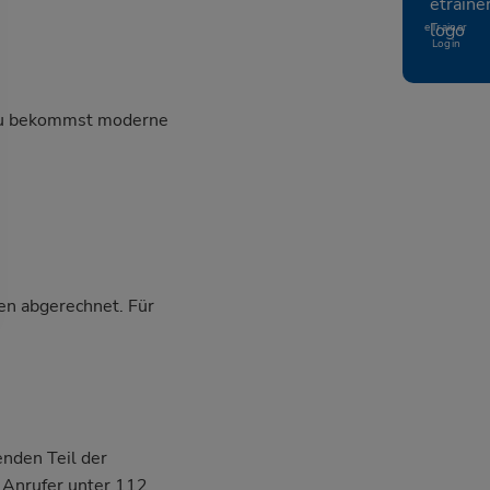
eTrainer
Login
, du bekommst moderne
en abgerechnet. Für
nden Teil der
n Anrufer unter 112