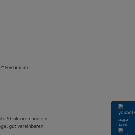
r?“ Rechne im
ble Strukturen und ein
YouBot
Login
egel gut vereinbaren