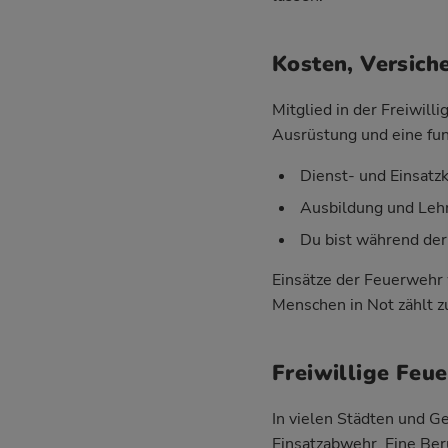
Kosten, Versich
Mitglied in der Freiwil
Ausrüstung und eine fun
Dienst- und Einsatz
Ausbildung und Lehr
Du bist während der
Einsätze der Feuerwehr 
Menschen in Not zählt zu
Freiwillige Feu
In vielen Städten und 
Einsatzabwehr. Eine Ber