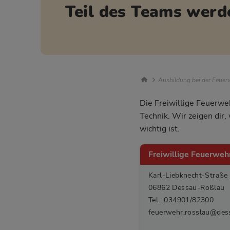
Teil des Teams werd
Breadcrumb Nav
Ausbildung bei der Feuerw
Die Freiwillige Feuerwe
Technik. Wir zeigen dir
wichtig ist.
Freiwillige Feuerwe
Karl-Liebknecht-Straße
06862 Dessau-Roßlau
Tel.: 034901/82300
feuerwehr.rosslau@des