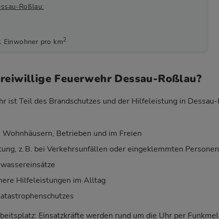
essau-Roßlau:
2
1 Einwohner pro km
Freiwillige Feuerwehr Dessau-Roßlau?
hr ist Teil des Brandschutzes und der Hilfeleistung in Dessa
 Wohnhäusern, Betrieben und im Freien
stung, z. B. bei Verkehrsunfällen oder eingeklemmten Personen
wassereinsätze
nere Hilfeleistungen im Alltag
Katastrophenschutzes
beitsplatz: Einsatzkräfte werden rund um die Uhr per Funkm