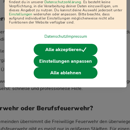
j
findest du in unserer
Datenschutzerklärung
. Es besteht keine
Verpflichtung, in die Verarbeitung deiner Daten einzuwilligen, um
dieses Angebot zu nutzen. Du kannst deine Auswahl jederzeit unter
Einstellungen
widerrufen oder anpassen. Bitte beachte, dass
erung und Ausrüstung
aufgrund individueller Einstellungen möglicherweise nicht alle
Funktionen der Website verfügbar sind.
ligen Feuerwehr zu sein, kostet dich kein Geld – im Gegenteil
Datenschutz
Impressum
dierte Ausbildung:
Alle akzeptieren
kleidung werden komplett gestellt
gänge sind für dich kostenlos
Einstellungen anpassen
 Übungen und Einsätze gesetzlich unfallversichert
Alle ablehnen
werden in vielen Fällen über die Kommune oder Versicherung
erst: schnelle und professionelle Hilfe.
erwehr oder Berufsfeuerwehr?
Gemeinden übernimmt die Freiwillige Feuerwehr den überwiege
ufsfeuerwehr gibt es meist nur in größeren Städten. Für eine