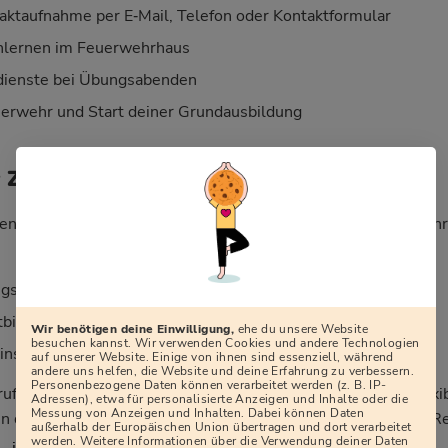
aktaufnahme per E‑Mail, Telefon oder Kontaktformular
nlernen im Feuerwehrhaus
ienste bei Übungsabenden
erwehr und Start deiner Grundausbildung
r Zeitaufwand?
en lautet: „Wie viel Zeit kostet mich die Freiwillige Feuerweh
sdiensten (meist 2–4 Mal im Monat, abends)
tbildungen, teils an Wochenenden
Wir benötigen deine Einwilligung,
ehe du unsere Website
besuchen kannst. Wir verwenden Cookies und andere Technologien
sätzen, die sich über das Jahr verteilen
auf unserer Website. Einige von ihnen sind essenziell, während
andere uns helfen, die Website und deine Erfahrung zu verbessern.
Personenbezogene Daten können verarbeitet werden (z. B. IP-
rufstätig, in Ausbildung oder haben Familie. Dienstpläne, flexi
Adressen), etwa für personalisierte Anzeigen und Inhalte oder die
Messung von Anzeigen und Inhalten. Dabei können Daten
 dafür, dass sich Feuerwehr, Beruf und Privatleben in aller R
außerhalb der Europäischen Union übertragen und dort verarbeitet
werden. Weitere Informationen über die Verwendung deiner Daten