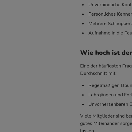
Unverbindliche Kont
Persönliches Kenne
Mehrere Schnupperd
Aufnahme in die Feu
Wie hoch ist de
Eine der häufigsten Frag
Durchschnitt mit:
Regelmäßigen Übung
Lehrgängen und For
Unvorhersehbaren Ein
Viele Mitglieder sind be
gutes Miteinander sorgen
lassen.