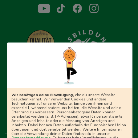
Erfolgreich bewerben mit Ausbildungspark: Wir
begleiten dich Schritt für Schritt bei deinem Start in den
Beruf oder ins Studium – mit smarten E-Learning-Tools,
Wir benötigen deine Einwilligung,
ehe du unsere Website
Ratgebern und Prüfungspaketen, interaktiven
besuchen kannst. Wir verwenden Cookies und andere
Technologien auf unserer Website. Einige von ihnen sind
Videokursen und vielem mehr. Für alle, die was werden
essenziell, während andere uns helfen, die Website und deine
Erfahrung zu verbessern. Personenbezogene Daten können
wollen!
verarbeitet werden (z. B. IP-Adressen), etwa für personalisierte
Anzeigen und Inhalte oder die Messung von Anzeigen und
Inhalten. Dabei können Daten außerhalb der Europäischen Union
übertragen und dort verarbeitet werden. Weitere Informationen
über die Verwendung deiner Daten findest du in unserer
Menü Fußleiste
Datenschutzerklärung
. Es besteht keine Verpflichtung, in die