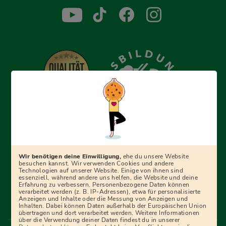
Erfolgreich bewerben mit Ausbildungspark: Wir
begleiten dich Schritt für Schritt bei deinem Start in den
Beruf oder ins Studium – mit smarten E-Learning-Tools,
Wir benötigen deine Einwilligung,
ehe du unsere Website
Ratgebern und Prüfungspaketen, interaktiven
besuchen kannst. Wir verwenden Cookies und andere
Technologien auf unserer Website. Einige von ihnen sind
Videokursen und vielem mehr. Für alle, die was werden
essenziell, während andere uns helfen, die Website und deine
Erfahrung zu verbessern. Personenbezogene Daten können
wollen!
verarbeitet werden (z. B. IP-Adressen), etwa für personalisierte
Anzeigen und Inhalte oder die Messung von Anzeigen und
Inhalten. Dabei können Daten außerhalb der Europäischen Union
übertragen und dort verarbeitet werden. Weitere Informationen
über die Verwendung deiner Daten findest du in unserer
Menü Fußleiste