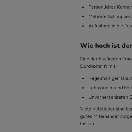
Persönliches Kenne
Mehrere Schnupperd
Aufnahme in die Feu
Wie hoch ist de
Eine der häufigsten Frag
Durchschnitt mit:
Regelmäßigen Übung
Lehrgängen und For
Unvorhersehbaren Ein
Viele Mitglieder sind be
gutes Miteinander sorgen
lassen.