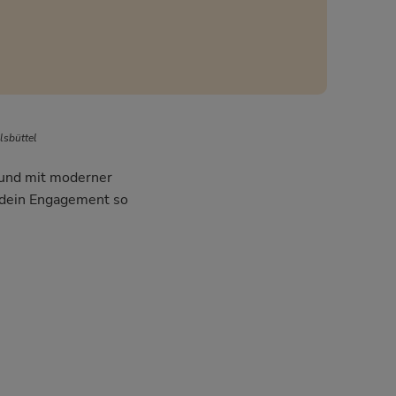
lsbüttel
l und mit moderner
m dein Engagement so