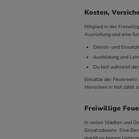
Kosten, Versich
Mitglied in der Freiwil
Ausrüstung und eine fun
Dienst- und Einsatz
Ausbildung und Lehr
Du bist während der
Einsätze der Feuerwehr 
Menschen in Not zählt zu
Freiwillige Feu
In vielen Städten und 
Einsatzabwehr. Eine Ber
macht es keinen Untersc