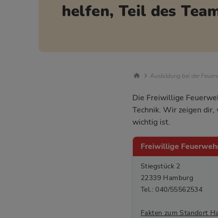
helfen, Teil des Te
Breadcrumb Nav
Ausbildung bei der Feuerw
Die Freiwillige Feuerwe
Technik. Wir zeigen dir
wichtig ist.
Freiwillige Feuerwe
Stiegstück 2
22339 Hamburg
Tel.: 040/55562534
Fakten zum Standort H