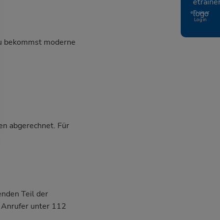
eTrainer
Login
, du bekommst moderne
en abgerechnet. Für
nden Teil der
n Anrufer unter 112