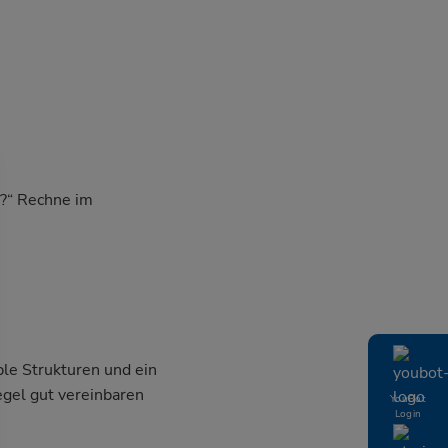
r?“ Rechne im
ble Strukturen und ein
egel gut vereinbaren
YouBot
Login