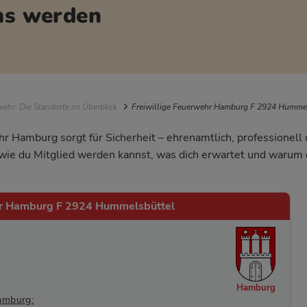
ams werden
igation
ehr: Die Standorte im Überblick
Freiwillige Feuerwehr Hamburg F 2924 Humme
hr Hamburg sorgt für Sicherheit – ehrenamtlich, professionel
, wie du Mitglied werden kannst, was dich erwartet und waru
hr Hamburg F 2924 Hummelsbüttel
Hamburg
amburg: