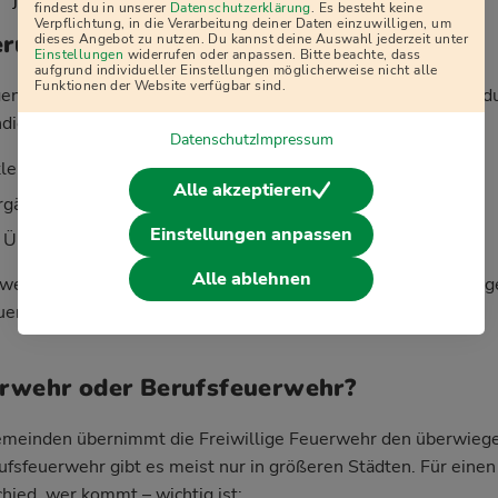
j
findest du in unserer
Datenschutzerklärung
. Es besteht keine
Verpflichtung, in die Verarbeitung deiner Daten einzuwilligen, um
erung und Ausrüstung
dieses Angebot zu nutzen. Du kannst deine Auswahl jederzeit unter
Einstellungen
widerrufen oder anpassen. Bitte beachte, dass
aufgrund individueller Einstellungen möglicherweise nicht alle
Funktionen der Website verfügbar sind.
ligen Feuerwehr zu sein, kostet dich kein Geld – im Gegenteil
dierte Ausbildung:
Datenschutz
Impressum
kleidung werden komplett gestellt
Alle akzeptieren
gänge sind für dich kostenlos
Einstellungen anpassen
 Übungen und Einsätze gesetzlich unfallversichert
Alle ablehnen
werden in vielen Fällen über die Kommune oder Versicherung
erst: schnelle und professionelle Hilfe.
erwehr oder Berufsfeuerwehr?
Gemeinden übernimmt die Freiwillige Feuerwehr den überwiege
ufsfeuerwehr gibt es meist nur in größeren Städten. Für eine
hied, wer kommt – wichtig ist: