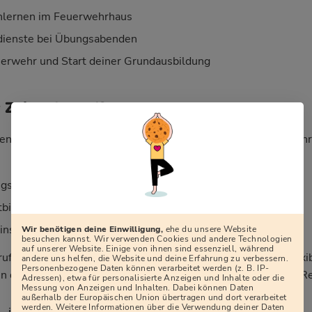
nlernen im Feuerwehrhaus
ienste bei Übungsabenden
erwehr und Start deiner Grundausbildung
r Zeitaufwand?
en lautet: „Wie viel Zeit kostet mich die Freiwillige Feuerweh
sdiensten (meist 2–4 Mal im Monat, abends)
tbildungen, teils an Wochenenden
sätzen, die sich über das Jahr verteilen
Wir benötigen deine Einwilligung,
ehe du unsere Website
besuchen kannst. Wir verwenden Cookies und andere Technologien
auf unserer Website. Einige von ihnen sind essenziell, während
rufstätig, in Ausbildung oder haben Familie. Dienstpläne, flexi
andere uns helfen, die Website und deine Erfahrung zu verbessern.
Personenbezogene Daten können verarbeitet werden (z. B. IP-
 dafür, dass sich Feuerwehr, Beruf und Privatleben in aller R
Adressen), etwa für personalisierte Anzeigen und Inhalte oder die
Messung von Anzeigen und Inhalten. Dabei können Daten
außerhalb der Europäischen Union übertragen und dort verarbeitet
werden. Weitere Informationen über die Verwendung deiner Daten