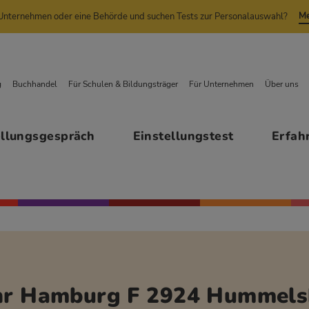
Me
n Unternehmen oder eine Behörde und suchen Tests zur Personalauswahl?
g
Buchhandel
Für Schulen & Bildungsträger
Für Unternehmen
Über uns
ellungsgespräch
Einstellungstest
Erfah
ehr Hamburg F 2924 Hummelsb