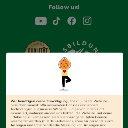
Follow us!
Erfolgreich bewerben mit Ausbildungspark: Wir
begleiten dich Schritt für Schritt bei deinem Start in den
Beruf oder ins Studium – mit smarten E-Learning-Tools,
Wir benötigen deine Einwilligung,
ehe du unsere Website
Ratgebern und Prüfungspaketen, interaktiven
besuchen kannst. Wir verwenden Cookies und andere
Technologien auf unserer Website. Einige von ihnen sind
Videokursen und vielem mehr. Für alle, die was werden
essenziell, während andere uns helfen, die Website und deine
Erfahrung zu verbessern. Personenbezogene Daten können
wollen!
verarbeitet werden (z. B. IP-Adressen), etwa für personalisierte
Anzeigen und Inhalte oder die Messung von Anzeigen und