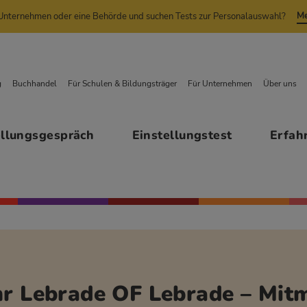
Me
n Unternehmen oder eine Behörde und suchen Tests zur Personalauswahl?
g
Buchhandel
Für Schulen & Bildungsträger
Für Unternehmen
Über uns
ellungsgespräch
Einstellungstest
Erfah
r Lebrade OF Lebrade – Mitm