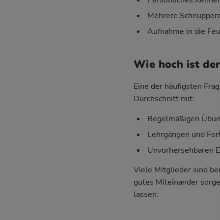
Mehrere Schnupperd
Aufnahme in die Feu
Wie hoch ist de
Eine der häufigsten Frag
Durchschnitt mit:
Regelmäßigen Übung
Lehrgängen und For
Unvorhersehbaren Ein
Viele Mitglieder sind be
gutes Miteinander sorgen
lassen.