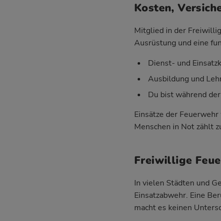
Kosten, Versich
Mitglied in der Freiwil
Ausrüstung und eine fun
Dienst- und Einsatz
Ausbildung und Lehr
Du bist während der
Einsätze der Feuerwehr 
Menschen in Not zählt zu
Freiwillige Feu
In vielen Städten und 
Einsatzabwehr. Eine Ber
macht es keinen Untersc