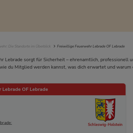
igation
ehr: Die Standorte im Überblick
Freiwillige Feuerwehr Lebrade OF Lebrade
hr Lebrade sorgt für Sicherheit – ehrenamtlich, professionell
, wie du Mitglied werden kannst, was dich erwartet und waru
hr Lebrade OF Lebrade
brade:
Schleswig-Holstein