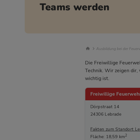
Teams werden
Breadcrumb Nav
Ausbildung bei der Feuerw
Die Freiwillige Feuerwe
Technik. Wir zeigen dir
wichtig ist.
Freiwillige Feuerwe
Dörpstraat 14
24306 Lebrade
Fakten zum Standort Le
2
Fläche: 18,59 km