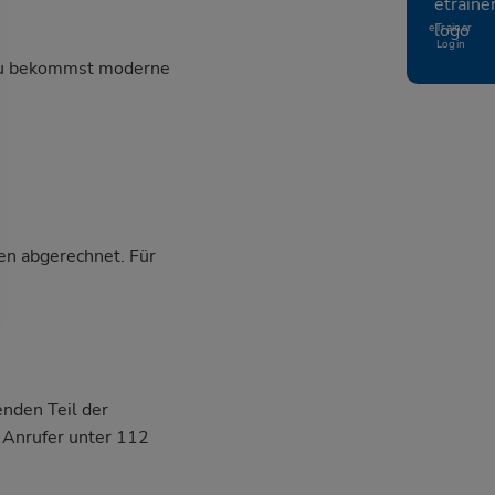
eTrainer
Login
, du bekommst moderne
en abgerechnet. Für
nden Teil der
n Anrufer unter 112