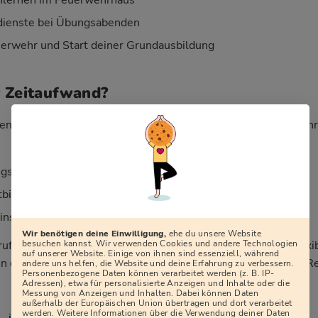
ienste bei Übungsabenden
erwehr und Start deiner Grundausbildung
r Zeitaufwand?
en lautet: „Wie viel Zeit kostet mich die Freiwillige Feuerweh
sdiensten (meist 2–4 Mal im Monat, abends)
tbildungen, teils an Wochenenden
sätzen, die sich über das Jahr verteilen
Wir benötigen deine Einwilligung,
ehe du unsere Website
besuchen kannst. Wir verwenden Cookies und andere Technologien
rufstätig, in Ausbildung oder haben Familie. Dienstpläne, flexi
auf unserer Website. Einige von ihnen sind essenziell, während
 dafür, dass sich Feuerwehr, Beruf und Privatleben in aller R
andere uns helfen, die Website und deine Erfahrung zu verbessern.
Personenbezogene Daten können verarbeitet werden (z. B. IP-
Adressen), etwa für personalisierte Anzeigen und Inhalte oder die
Messung von Anzeigen und Inhalten. Dabei können Daten
außerhalb der Europäischen Union übertragen und dort verarbeitet
werden. Weitere Informationen über die Verwendung deiner Daten