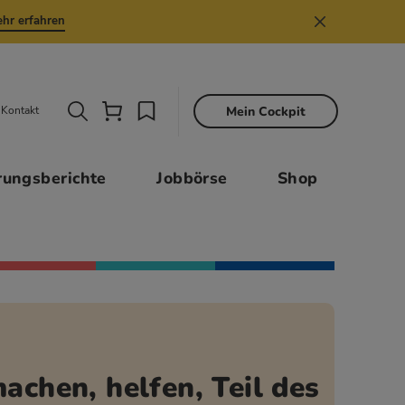
hr erfahren
Mein Cockpit
Kontakt
Sekund
rungsberichte
Jobbörse
Shop
achen, helfen, Teil des