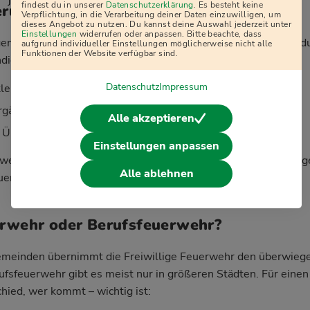
j
findest du in unserer
Datenschutzerklärung
. Es besteht keine
erung und Ausrüstung
Verpflichtung, in die Verarbeitung deiner Daten einzuwilligen, um
dieses Angebot zu nutzen. Du kannst deine Auswahl jederzeit unter
Einstellungen
widerrufen oder anpassen. Bitte beachte, dass
ligen Feuerwehr zu sein, kostet dich kein Geld – im Gegenteil
aufgrund individueller Einstellungen möglicherweise nicht alle
Funktionen der Website verfügbar sind.
dierte Ausbildung:
Datenschutz
Impressum
kleidung werden komplett gestellt
gänge sind für dich kostenlos
Alle akzeptieren
 Übungen und Einsätze gesetzlich unfallversichert
Einstellungen anpassen
werden in vielen Fällen über die Kommune oder Versicherung
Alle ablehnen
erst: schnelle und professionelle Hilfe.
erwehr oder Berufsfeuerwehr?
Gemeinden übernimmt die Freiwillige Feuerwehr den überwiege
ufsfeuerwehr gibt es meist nur in größeren Städten. Für eine
hied, wer kommt – wichtig ist: