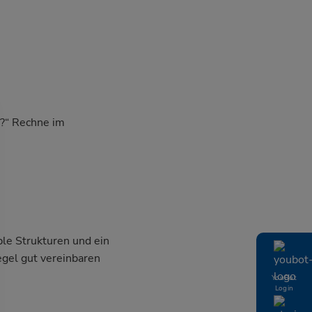
r?“ Rechne im
ble Strukturen und ein
egel gut vereinbaren
YouBot
Login