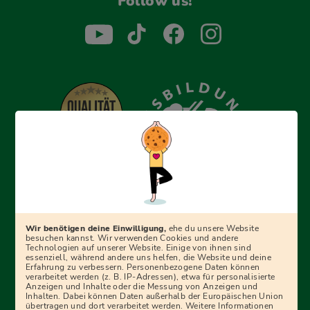
Follow us!
Erfolgreich bewerben mit Ausbildungspark: Wir
begleiten dich Schritt für Schritt bei deinem Start in den
Beruf oder ins Studium – mit smarten E-Learning-Tools,
Wir benötigen deine Einwilligung,
ehe du unsere Website
Ratgebern und Prüfungspaketen, interaktiven
besuchen kannst. Wir verwenden Cookies und andere
Technologien auf unserer Website. Einige von ihnen sind
Videokursen und vielem mehr. Für alle, die was werden
essenziell, während andere uns helfen, die Website und deine
Erfahrung zu verbessern. Personenbezogene Daten können
wollen!
verarbeitet werden (z. B. IP-Adressen), etwa für personalisierte
Anzeigen und Inhalte oder die Messung von Anzeigen und
Inhalten. Dabei können Daten außerhalb der Europäischen Union
übertragen und dort verarbeitet werden. Weitere Informationen