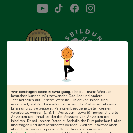
Erfolgreich bewerben mit Ausbildungspark: Wir
begleiten dich Schritt für Schritt bei deinem Start in den
Beruf oder ins Studium – mit smarten E-Learning-Tools,
Wir benötigen deine Einwilligung,
ehe du unsere Website
Ratgebern und Prüfungspaketen, interaktiven
besuchen kannst. Wir verwenden Cookies und andere
Technologien auf unserer Website. Einige von ihnen sind
Videokursen und vielem mehr. Für alle, die was werden
essenziell, während andere uns helfen, die Website und deine
Erfahrung zu verbessern. Personenbezogene Daten können
wollen!
verarbeitet werden (z. B. IP-Adressen), etwa für personalisierte
Anzeigen und Inhalte oder die Messung von Anzeigen und
Inhalten. Dabei können Daten außerhalb der Europäischen Union
übertragen und dort verarbeitet werden. Weitere Informationen
über die Verwendung deiner Daten findest du in unserer
Menü Fußleiste