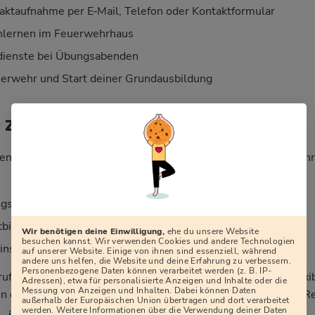
aktaufnahme per E‑Mail, Telefon oder Kontaktformular
nlernen im Feuerwehrhaus
ienste bei Übungsabenden
erwehr und Start deiner Grundausbildung
r Zeitaufwand?
en lautet: „Wie viel Zeit kostet mich die Freiwillige Feuerweh
sdiensten (meist 2–4 Mal im Monat, abends)
tbildungen, teils an Wochenenden
Wir benötigen deine Einwilligung,
ehe du unsere Website
besuchen kannst. Wir verwenden Cookies und andere Technologien
sätzen, die sich über das Jahr verteilen
auf unserer Website. Einige von ihnen sind essenziell, während
andere uns helfen, die Website und deine Erfahrung zu verbessern.
Personenbezogene Daten können verarbeitet werden (z. B. IP-
rufstätig, in Ausbildung oder haben Familie. Dienstpläne, flexi
Adressen), etwa für personalisierte Anzeigen und Inhalte oder die
Messung von Anzeigen und Inhalten. Dabei können Daten
 dafür, dass sich Feuerwehr, Beruf und Privatleben in aller R
außerhalb der Europäischen Union übertragen und dort verarbeitet
werden. Weitere Informationen über die Verwendung deiner Daten