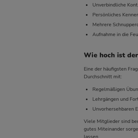
Unverbindliche Kont
Persönliches Kenne
Mehrere Schnupperd
Aufnahme in die Feu
Wie hoch ist de
Eine der häufigsten Frag
Durchschnitt mit:
Regelmäßigen Übung
Lehrgängen und For
Unvorhersehbaren Ein
Viele Mitglieder sind be
gutes Miteinander sorgen
lassen.