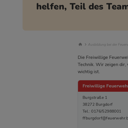
helfen, Teil des Te
Breadcrumb Nav
Ausbildung bei der Feuerw
Die Freiwillige Feuerweh
Technik. Wir zeigen dir
wichtig ist.
Freiwillige Feuerwe
Burgstraße 1
38272 Burgdorf
Tel.: 0176/52988001
ffburgdorf@feuerwehr.