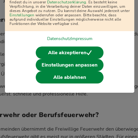
j
findest du in unserer
Datenschutzerklärung
. Es besteht keine
Verpflichtung, in die Verarbeitung deiner Daten einzuwilligen, um
dieses Angebot zu nutzen. Du kannst deine Auswahl jederzeit unter
Einstellungen
widerrufen oder anpassen. Bitte beachte, dass
erung und Ausrüstung
aufgrund individueller Einstellungen möglicherweise nicht alle
Funktionen der Website verfügbar sind.
ligen Feuerwehr zu sein, kostet dich kein Geld – im Gegenteil
Datenschutz
Impressum
dierte Ausbildung:
Alle akzeptieren
kleidung werden komplett gestellt
gänge sind für dich kostenlos
Einstellungen anpassen
 Übungen und Einsätze gesetzlich unfallversichert
Alle ablehnen
werden in vielen Fällen über die Kommune oder Versicherung
erst: schnelle und professionelle Hilfe.
erwehr oder Berufsfeuerwehr?
Gemeinden übernimmt die Freiwillige Feuerwehr den überwiege
ufsfeuerwehr gibt es meist nur in größeren Städten. Für eine