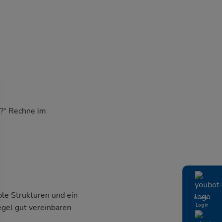
r?“ Rechne im
ble Strukturen und ein
YouBot
Login
egel gut vereinbaren