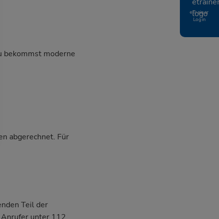
eTrainer
Login
, du bekommst moderne
en abgerechnet. Für
nden Teil der
n Anrufer unter 112