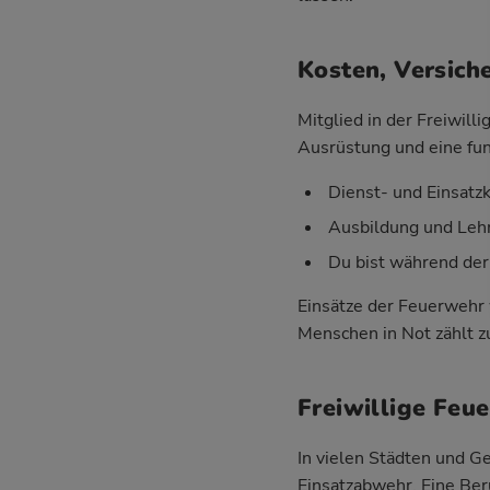
Kosten, Versich
Mitglied in der Freiwil
Ausrüstung und eine fun
Dienst- und Einsatz
Ausbildung und Lehr
Du bist während der
Einsätze der Feuerwehr 
Menschen in Not zählt zu
Freiwillige Feu
In vielen Städten und 
Einsatzabwehr. Eine Ber