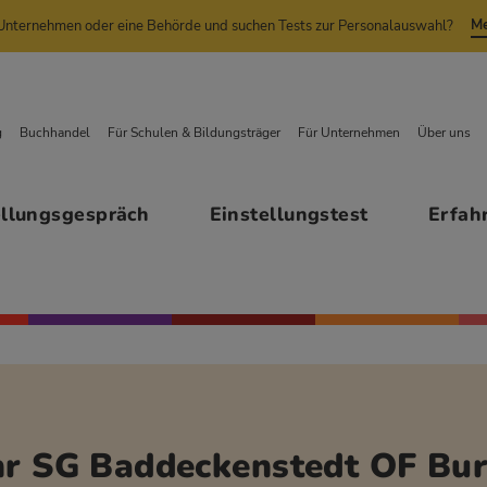
Me
n Unternehmen oder eine Behörde und suchen Tests zur Personalauswahl?
g
Buchhandel
Für Schulen & Bildungsträger
Für Unternehmen
Über uns
ellungsgespräch
Einstellungstest
Erfah
hr SG Baddeckenstedt OF Bu