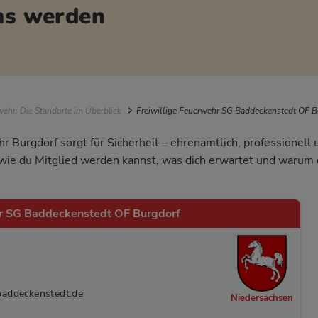
ams werden
igation
ehr: Die Standorte im Überblick
Freiwillige Feuerwehr SG Baddeckenstedt OF B
r Burgdorf sorgt für Sicherheit – ehrenamtlich, professionell
, wie du Mitglied werden kannst, was dich erwartet und waru
hr SG Baddeckenstedt OF Burgdorf
baddeckenstedt.de
Niedersachsen