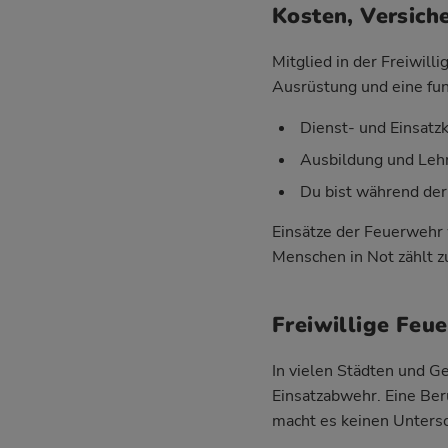
Kosten, Versich
Mitglied in der Freiwil
Ausrüstung und eine fun
Dienst- und Einsatz
Ausbildung und Lehr
Du bist während der
Einsätze der Feuerwehr 
Menschen in Not zählt zu
Freiwillige Feu
In vielen Städten und 
Einsatzabwehr. Eine Ber
macht es keinen Untersc