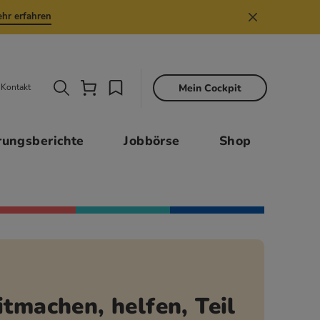
hr erfahren
Mein Cockpit
Kontakt
Sekund
rungsberichte
Jobbörse
Shop
tmachen, helfen, Teil