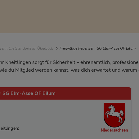
igation
ehr: Die Standorte im Überblick
Freiwillige Feuerwehr SG Elm-Asse OF Eilum
r Kneitlingen sorgt für Sicherheit – ehrenamtlich, profession
, wie du Mitglied werden kannst, was dich erwartet und waru
hr SG Elm-Asse OF Eilum
itlingen:
Niedersachsen