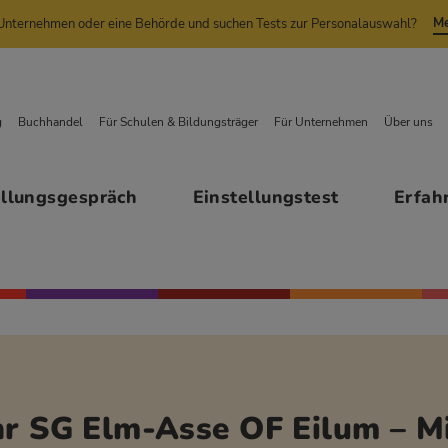
Me
n Unternehmen oder eine Behörde und suchen Tests zur Personalauswahl?
g
Buchhandel
Für Schulen & Bildungsträger
Für Unternehmen
Über uns
ellungsgespräch
Einstellungstest
Erfah
hr SG Elm-Asse OF Eilum – Mi