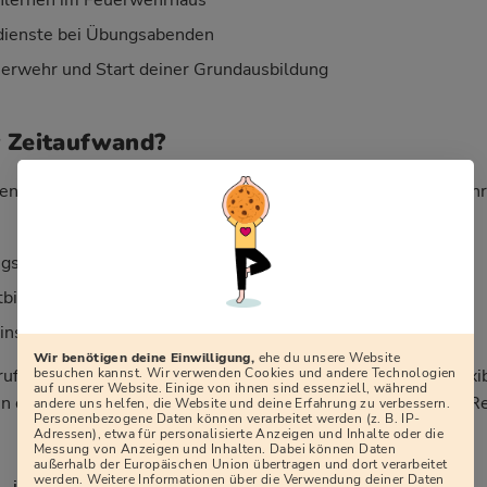
ienste bei Übungsabenden
erwehr und Start deiner Grundausbildung
r Zeitaufwand?
en lautet: „Wie viel Zeit kostet mich die Freiwillige Feuerweh
sdiensten (meist 2–4 Mal im Monat, abends)
tbildungen, teils an Wochenenden
sätzen, die sich über das Jahr verteilen
Wir benötigen deine Einwilligung,
ehe du unsere Website
besuchen kannst. Wir verwenden Cookies und andere Technologien
rufstätig, in Ausbildung oder haben Familie. Dienstpläne, flexi
auf unserer Website. Einige von ihnen sind essenziell, während
 dafür, dass sich Feuerwehr, Beruf und Privatleben in aller R
andere uns helfen, die Website und deine Erfahrung zu verbessern.
Personenbezogene Daten können verarbeitet werden (z. B. IP-
Adressen), etwa für personalisierte Anzeigen und Inhalte oder die
Messung von Anzeigen und Inhalten. Dabei können Daten
außerhalb der Europäischen Union übertragen und dort verarbeitet
werden. Weitere Informationen über die Verwendung deiner Daten