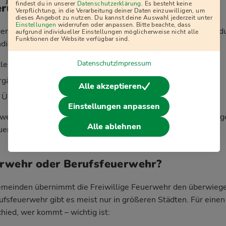
j
findest du in unserer
Datenschutzerklärung
. Es besteht keine
erung und Ausrüstung
Verpflichtung, in die Verarbeitung deiner Daten einzuwilligen, um
dieses Angebot zu nutzen. Du kannst deine Auswahl jederzeit unter
Einstellungen
widerrufen oder anpassen. Bitte beachte, dass
ligen Feuerwehr zu sein, kostet dich kein Geld – im Gegenteil
aufgrund individueller Einstellungen möglicherweise nicht alle
Funktionen der Website verfügbar sind.
dierte Ausbildung:
Datenschutz
Impressum
kleidung werden komplett gestellt
gänge sind für dich kostenlos
Alle akzeptieren
 Übungen und Einsätze gesetzlich unfallversichert
Einstellungen anpassen
werden in vielen Fällen über die Kommune oder Versicherung
Alle ablehnen
erst: schnelle und professionelle Hilfe.
erwehr oder Berufsfeuerwehr?
Gemeinden übernimmt die Freiwillige Feuerwehr den überwiege
ufsfeuerwehr gibt es meist nur in größeren Städten. Für eine
hied, wer kommt – wichtig ist: