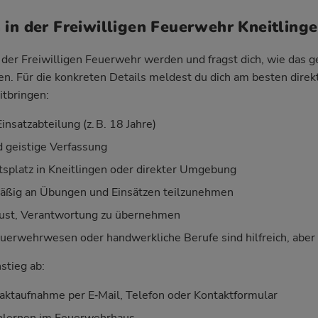
 in der Freiwilligen Feuerwehr Kneitling
der Freiwilligen Feuerwehr werden und fragst dich, wie das geh
ken. Für die konkreten Details meldest du dich am besten direk
itbringen:
insatzabteilung (z. B. 18 Jahre)
d geistige Verfassung
splatz in Kneitlingen oder direkter Umgebung
mäßig an Übungen und Einsätzen teilzunehmen
Lust, Verantwortung zu übernehmen
uerwehrwesen oder handwerkliche Berufe sind hilfreich, aber k
nstieg ab:
aktaufnahme per E‑Mail, Telefon oder Kontaktformular
nlernen im Feuerwehrhaus