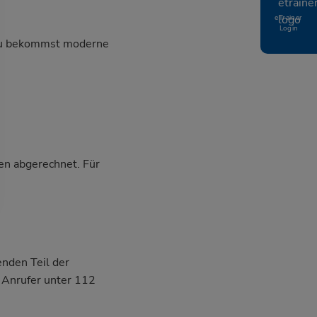
eTrainer
Login
, du bekommst moderne
en abgerechnet. Für
nden Teil der
n Anrufer unter 112