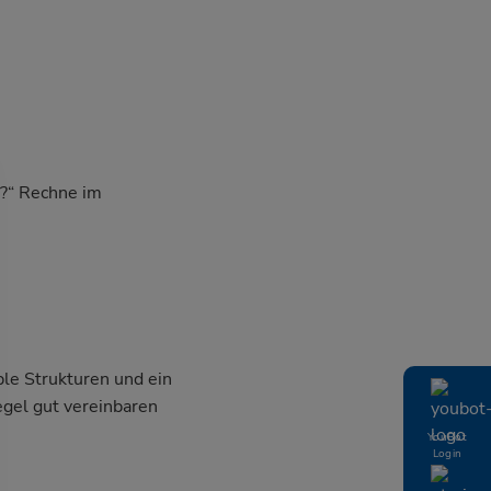
r?“ Rechne im
ble Strukturen und ein
egel gut vereinbaren
YouBot
Login