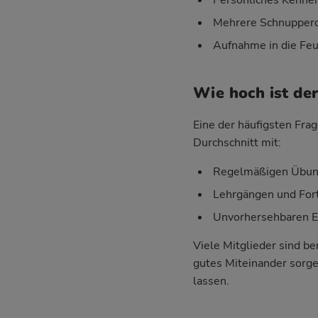
Mehrere Schnupperd
Aufnahme in die Feu
Wie hoch ist de
Eine der häufigsten Frag
Durchschnitt mit:
Regelmäßigen Übung
Lehrgängen und For
Unvorhersehbaren Ein
Viele Mitglieder sind be
gutes Miteinander sorgen
lassen.