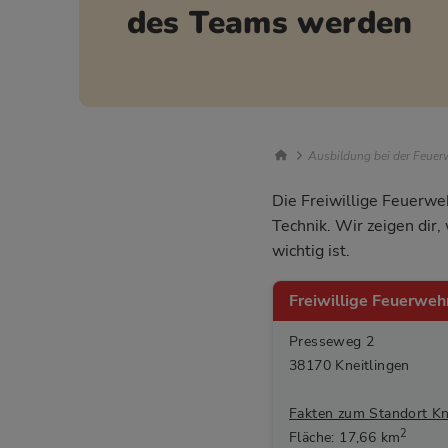
des Teams werden
Breadcrumb Nav
Ausbildung bei der Feuerw
Die Freiwillige Feuerweh
Technik. Wir zeigen dir
wichtig ist.
Freiwillige Feuerwe
Presseweg 2
38170 Kneitlingen
Fakten zum Standort Kne
2
Fläche: 17,66 km