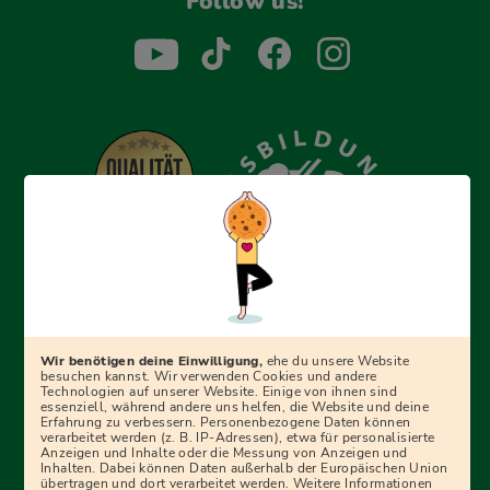
Follow us!
Erfolgreich bewerben mit Ausbildungspark: Wir
begleiten dich Schritt für Schritt bei deinem Start in den
Beruf oder ins Studium – mit smarten E-Learning-Tools,
Wir benötigen deine Einwilligung,
ehe du unsere Website
Ratgebern und Prüfungspaketen, interaktiven
besuchen kannst. Wir verwenden Cookies und andere
Technologien auf unserer Website. Einige von ihnen sind
Videokursen und vielem mehr. Für alle, die was werden
essenziell, während andere uns helfen, die Website und deine
Erfahrung zu verbessern. Personenbezogene Daten können
wollen!
verarbeitet werden (z. B. IP-Adressen), etwa für personalisierte
Anzeigen und Inhalte oder die Messung von Anzeigen und
Inhalten. Dabei können Daten außerhalb der Europäischen Union
übertragen und dort verarbeitet werden. Weitere Informationen