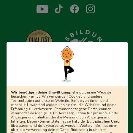
Erfolgreich bewerben mit Ausbildungspark: Wir
begleiten dich Schritt für Schritt bei deinem Start in den
Beruf oder ins Studium – mit smarten E-Learning-Tools,
Wir benötigen deine Einwilligung,
ehe du unsere Website
Ratgebern und Prüfungspaketen, interaktiven
besuchen kannst. Wir verwenden Cookies und andere
Technologien auf unserer Website. Einige von ihnen sind
Videokursen und vielem mehr. Für alle, die was werden
essenziell, während andere uns helfen, die Website und deine
Erfahrung zu verbessern. Personenbezogene Daten können
wollen!
verarbeitet werden (z. B. IP-Adressen), etwa für personalisierte
Anzeigen und Inhalte oder die Messung von Anzeigen und
Inhalten. Dabei können Daten außerhalb der Europäischen Union
übertragen und dort verarbeitet werden. Weitere Informationen
über die Verwendung deiner Daten findest du in unserer
Menü Fußleiste