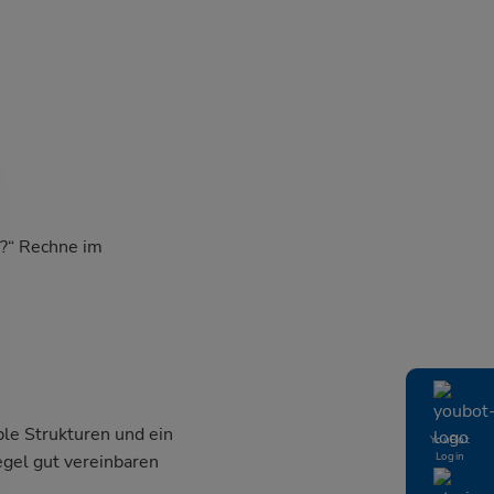
r?“ Rechne im
ble Strukturen und ein
YouBot
Login
egel gut vereinbaren