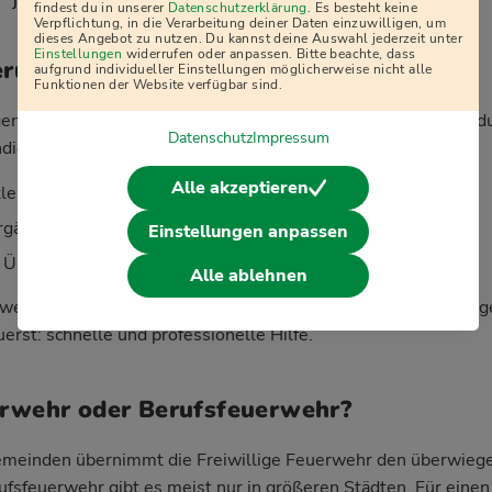
j
findest du in unserer
Datenschutzerklärung
. Es besteht keine
Verpflichtung, in die Verarbeitung deiner Daten einzuwilligen, um
dieses Angebot zu nutzen. Du kannst deine Auswahl jederzeit unter
Einstellungen
widerrufen oder anpassen. Bitte beachte, dass
erung und Ausrüstung
aufgrund individueller Einstellungen möglicherweise nicht alle
Funktionen der Website verfügbar sind.
ligen Feuerwehr zu sein, kostet dich kein Geld – im Gegenteil
Datenschutz
Impressum
dierte Ausbildung:
Alle akzeptieren
kleidung werden komplett gestellt
gänge sind für dich kostenlos
Einstellungen anpassen
 Übungen und Einsätze gesetzlich unfallversichert
Alle ablehnen
werden in vielen Fällen über die Kommune oder Versicherung
erst: schnelle und professionelle Hilfe.
erwehr oder Berufsfeuerwehr?
Gemeinden übernimmt die Freiwillige Feuerwehr den überwiege
ufsfeuerwehr gibt es meist nur in größeren Städten. Für eine