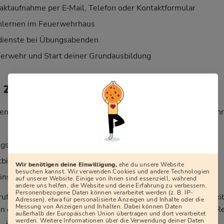
aktaufnahme per E‑Mail, Telefon oder Kontaktformular
nlernen im Feuerwehrhaus
ienste bei Übungsabenden
erwehr und Start deiner Grundausbildung
r Zeitaufwand?
en lautet: „Wie viel Zeit kostet mich die Freiwillige Feuerweh
sdiensten (meist 2–4 Mal im Monat, abends)
tbildungen, teils an Wochenenden
Wir benötigen deine Einwilligung,
ehe du unsere Website
besuchen kannst. Wir verwenden Cookies und andere Technologien
sätzen, die sich über das Jahr verteilen
auf unserer Website. Einige von ihnen sind essenziell, während
andere uns helfen, die Website und deine Erfahrung zu verbessern.
Personenbezogene Daten können verarbeitet werden (z. B. IP-
rufstätig, in Ausbildung oder haben Familie. Dienstpläne, flexi
Adressen), etwa für personalisierte Anzeigen und Inhalte oder die
Messung von Anzeigen und Inhalten. Dabei können Daten
 dafür, dass sich Feuerwehr, Beruf und Privatleben in aller R
außerhalb der Europäischen Union übertragen und dort verarbeitet
werden. Weitere Informationen über die Verwendung deiner Daten