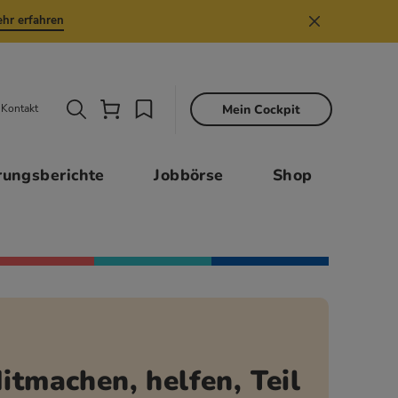
hr erfahren
Mein Cockpit
Kontakt
Sekund
rungsberichte
Jobbörse
Shop
itmachen, helfen, Teil