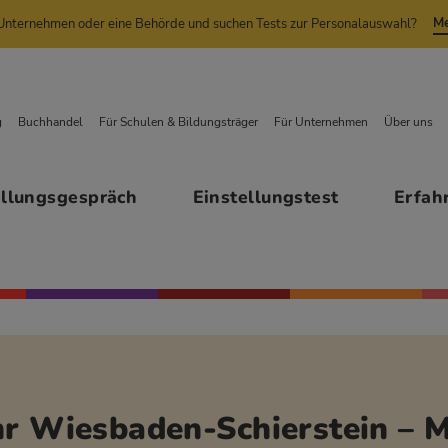
Me
n Unternehmen oder eine Behörde und suchen Tests zur Personalauswahl?
g
Buchhandel
Für Schulen & Bildungsträger
Für Unternehmen
Über uns
ellungsgespräch
Einstellungstest
Erfah
r Wiesbaden-Schierstein – M