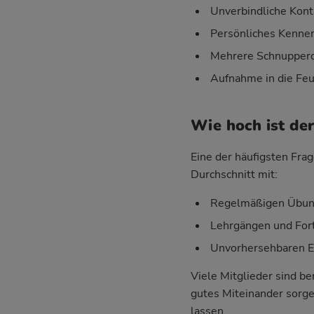
Unverbindliche Kont
Persönliches Kenne
Mehrere Schnupperd
Aufnahme in die Feu
Wie hoch ist de
Eine der häufigsten Frag
Durchschnitt mit:
Regelmäßigen Übung
Lehrgängen und For
Unvorhersehbaren Ein
Viele Mitglieder sind be
gutes Miteinander sorgen
lassen.