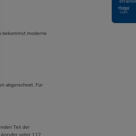
eTrainer
Login
, du bekommst moderne
en abgerechnet. Für
nden Teil der
n Anrufer unter 112