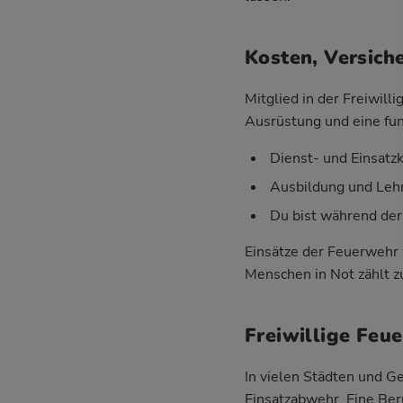
Kosten, Versich
Mitglied in der Freiwil
Ausrüstung und eine fun
Dienst- und Einsatz
Ausbildung und Lehr
Du bist während der
Einsätze der Feuerwehr 
Menschen in Not zählt zu
Freiwillige Feu
In vielen Städten und 
Einsatzabwehr. Eine Ber