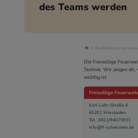
des Teams werden
Breadcrumb Nav
Ausbildung bei der Feuerw
Die Freiwillige Feuerwe
Technik. Wir zeigen dir
wichtig ist.
Freiwillige Feuerwe
Karl-Lehr-Straße 6
65201 Wiesbaden
Tel.: 0611/94075931
info@ff-schierstein.de