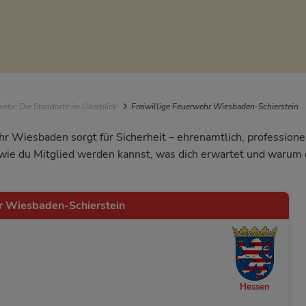
igation
ehr: Die Standorte im Überblick
Freiwillige Feuerwehr Wiesbaden-Schierstein
hr Wiesbaden sorgt für Sicherheit – ehrenamtlich, profession
, wie du Mitglied werden kannst, was dich erwartet und waru
hr Wiesbaden-Schierstein
Hessen