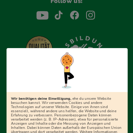
Follow us!
Erfolgreich bewerben mit Ausbildungspark: Wir
begleiten dich Schritt für Schritt bei deinem Start in den
Beruf oder ins Studium – mit smarten E-Learning-Tools,
Wir benötigen deine Einwilligung,
ehe du unsere Website
Ratgebern und Prüfungspaketen, interaktiven
besuchen kannst. Wir verwenden Cookies und andere
Technologien auf unserer Website. Einige von ihnen sind
Videokursen und vielem mehr. Für alle, die was werden
essenziell, während andere uns helfen, die Website und deine
Erfahrung zu verbessern. Personenbezogene Daten können
wollen!
verarbeitet werden (z. B. IP-Adressen), etwa für personalisierte
Anzeigen und Inhalte oder die Messung von Anzeigen und
Inhalten. Dabei können Daten außerhalb der Europäischen Union
übertragen und dort verarbeitet werden. Weitere Informationen