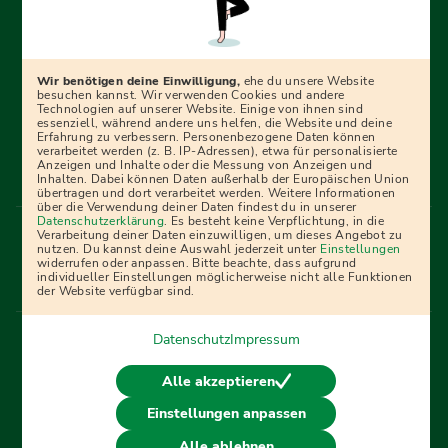
Erfolgreich bewerben mit Ausbildungspark: Wir
begleiten dich Schritt für Schritt bei deinem Start in den
Beruf oder ins Studium – mit smarten E-Learning-Tools,
Wir benötigen deine Einwilligung,
ehe du unsere Website
Ratgebern und Prüfungspaketen, interaktiven
besuchen kannst. Wir verwenden Cookies und andere
Technologien auf unserer Website. Einige von ihnen sind
Videokursen und vielem mehr. Für alle, die was werden
essenziell, während andere uns helfen, die Website und deine
Erfahrung zu verbessern. Personenbezogene Daten können
wollen!
verarbeitet werden (z. B. IP-Adressen), etwa für personalisierte
Anzeigen und Inhalte oder die Messung von Anzeigen und
Inhalten. Dabei können Daten außerhalb der Europäischen Union
übertragen und dort verarbeitet werden. Weitere Informationen
über die Verwendung deiner Daten findest du in unserer
Menü Fußleiste
Datenschutzerklärung
. Es besteht keine Verpflichtung, in die
Impressum
Bildquellen
Presse
Mediadaten
Verarbeitung deiner Daten einzuwilligen, um dieses Angebot zu
nutzen. Du kannst deine Auswahl jederzeit unter
Einstellungen
Partner
AGB
Datenschutz
Widerrufsbelehrung
widerrufen oder anpassen. Bitte beachte, dass aufgrund
individueller Einstellungen möglicherweise nicht alle Funktionen
Bestellung
Affiliate Partner
Cookies
der Website verfügbar sind.
Datenschutz
Impressum
Vertrag widerrufen
Alle akzeptieren
Einstellungen anpassen
© 2026 Ausbildungspark Verlag. Alle Rechte vorbehalten.
Alle ablehnen