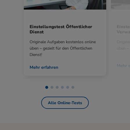
Einstellungstest Öffentlicher
Einste
Dienst
Verwa
Originale Aufgaben kostenlos online
Origina
üben – gezielt für den Öffentlichen
üben – 
Dienst!
Mehr e
Mehr erfahren
Alle Online-Tests