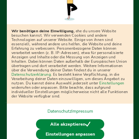
Erfolgreich bewerben mit Ausbildungspark: Wir
begleiten dich Schritt für Schritt bei deinem Start in den
Beruf oder ins Studium – mit smarten E-Learning-Tools,
Wir benötigen deine Einwilligung,
ehe du unsere Website
Ratgebern und Prüfungspaketen, interaktiven
besuchen kannst. Wir verwenden Cookies und andere
Technologien auf unserer Website. Einige von ihnen sind
Videokursen und vielem mehr. Für alle, die was werden
essenziell, während andere uns helfen, die Website und deine
Erfahrung zu verbessern. Personenbezogene Daten können
wollen!
verarbeitet werden (z. B. IP-Adressen), etwa für personalisierte
Anzeigen und Inhalte oder die Messung von Anzeigen und
Inhalten. Dabei können Daten außerhalb der Europäischen Union
übertragen und dort verarbeitet werden. Weitere Informationen
über die Verwendung deiner Daten findest du in unserer
Menü Fußleiste
Datenschutzerklärung
. Es besteht keine Verpflichtung, in die
Impressum
Bildquellen
Presse
Mediadaten
Verarbeitung deiner Daten einzuwilligen, um dieses Angebot zu
nutzen. Du kannst deine Auswahl jederzeit unter
Einstellungen
Partner
AGB
Datenschutz
Widerrufsbelehrung
widerrufen oder anpassen. Bitte beachte, dass aufgrund
individueller Einstellungen möglicherweise nicht alle Funktionen
Bestellung
Affiliate Partner
Cookies
der Website verfügbar sind.
Datenschutz
Impressum
Vertrag widerrufen
Alle akzeptieren
Einstellungen anpassen
© 2026 Ausbildungspark Verlag. Alle Rechte vorbehalten.