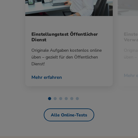
Einstellungstest Öffentlicher
Einste
Dienst
Verwa
Originale Aufgaben kostenlos online
Origina
üben – gezielt für den Öffentlichen
üben – 
Dienst!
Mehr e
Mehr erfahren
Alle Online-Tests